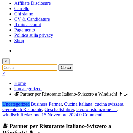
Affiliate Disclosure
Carrello
Chi siamo
CV & Candidature
Il mio account
Pagamento
Politica sulla privacy
Shop
×
×
Home
Uncategorized
🍝 Partner per Ristorante Italiano-Svizzero a Windisch! 👨‍🍳
Uncategorized
Business Partner
,
Cucina Italiana
,
cucina svizzera
,
Gerente di Ristorante
,
Geschaftsführer
,
lavoro ristorazione ---
,
windisch
Redazione
15 Novembre 2024
0 Commenti
🍝 Partner per Ristorante Italiano-Svizzero a
Windisch! 👨‍🍳