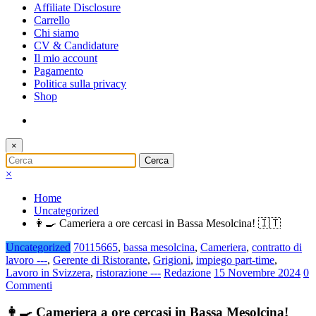
Affiliate Disclosure
Carrello
Chi siamo
CV & Candidature
Il mio account
Pagamento
Politica sulla privacy
Shop
×
×
Home
Uncategorized
👩‍🍳 Cameriera a ore cercasi in Bassa Mesolcina! 🇮🇹
Uncategorized
70115665
,
bassa mesolcina
,
Cameriera
,
contratto di
lavoro ---
,
Gerente di Ristorante
,
Grigioni
,
impiego part-time
,
Lavoro in Svizzera
,
ristorazione ---
Redazione
15 Novembre 2024
0
Commenti
👩‍🍳 Cameriera a ore cercasi in Bassa Mesolcina!