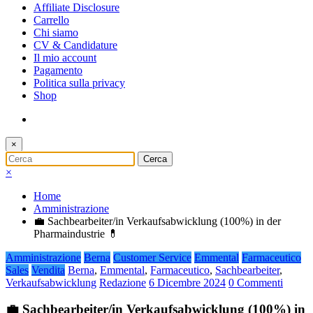
Affiliate Disclosure
Carrello
Chi siamo
CV & Candidature
Il mio account
Pagamento
Politica sulla privacy
Shop
×
×
Home
Amministrazione
💼 Sachbearbeiter/in Verkaufsabwicklung (100%) in der
Pharmaindustrie 💊
Amministrazione
Berna
Customer Service
Emmental
Farmaceutico
Sales
Vendita
Berna
,
Emmental
,
Farmaceutico
,
Sachbearbeiter
,
Verkaufsabwicklung
Redazione
6 Dicembre 2024
0 Commenti
💼 Sachbearbeiter/in Verkaufsabwicklung (100%) in