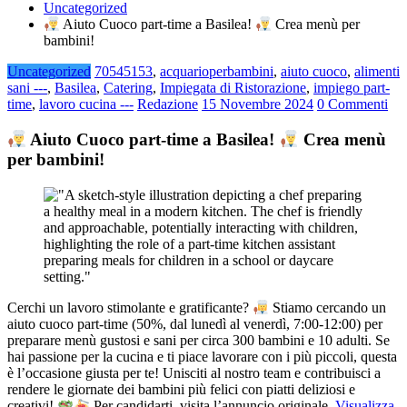
Uncategorized
Aiuto Cuoco part-time a Basilea!
Crea menù per
bambini!
Uncategorized
70545153
,
acquarioperbambini
,
aiuto cuoco
,
alimenti
sani ---
,
Basilea
,
Catering
,
Impiegata di Ristorazione
,
impiego part-
time
,
lavoro cucina ---
Redazione
15 Novembre 2024
0 Commenti
Aiuto Cuoco part-time a Basilea!
Crea menù
per bambini!
Cerchi un lavoro stimolante e gratificante?
Stiamo cercando un
aiuto cuoco part-time (50%, dal lunedì al venerdì, 7:00-12:00) per
preparare menù gustosi e sani per circa 300 bambini e 10 adulti. Se
hai passione per la cucina e ti piace lavorare con i più piccoli, questa
è l’occasione giusta per te! Unisciti al nostro team e contribuisci a
rendere le giornate dei bambini più felici con piatti deliziosi e
creativi!
Per candidarti, visita l’annuncio originale.
Visualizza