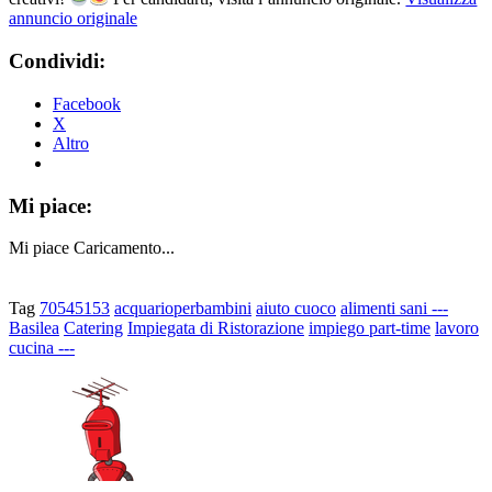
annuncio originale
Condividi:
Facebook
X
Altro
Mi piace:
Mi piace
Caricamento...
Tag
70545153
acquarioperbambini
aiuto cuoco
alimenti sani ---
Basilea
Catering
Impiegata di Ristorazione
impiego part-time
lavoro
cucina ---