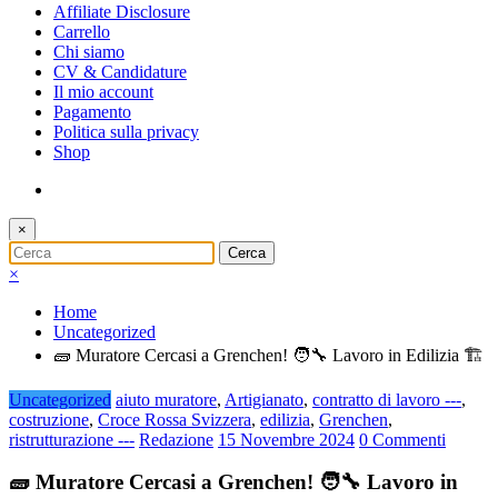
Affiliate Disclosure
Carrello
Chi siamo
CV & Candidature
Il mio account
Pagamento
Politica sulla privacy
Shop
×
×
Home
Uncategorized
🧱 Muratore Cercasi a Grenchen! 🧑‍🔧 Lavoro in Edilizia 🏗️
Uncategorized
aiuto muratore
,
Artigianato
,
contratto di lavoro ---
,
costruzione
,
Croce Rossa Svizzera
,
edilizia
,
Grenchen
,
ristrutturazione ---
Redazione
15 Novembre 2024
0 Commenti
🧱 Muratore Cercasi a Grenchen! 🧑‍🔧 Lavoro in