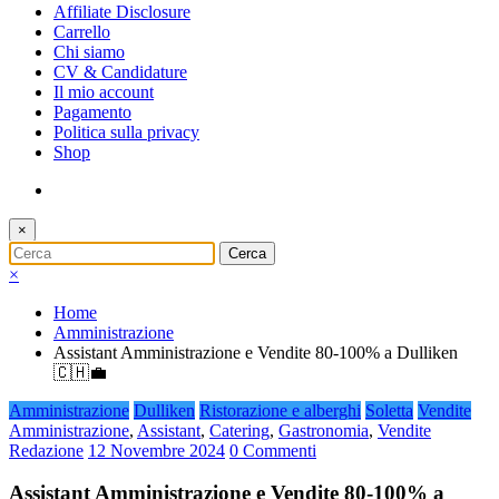
Affiliate Disclosure
Carrello
Chi siamo
CV & Candidature
Il mio account
Pagamento
Politica sulla privacy
Shop
×
×
Home
Amministrazione
Assistant Amministrazione e Vendite 80-100% a Dulliken
🇨🇭💼
Amministrazione
Dulliken
Ristorazione e alberghi
Soletta
Vendite
Amministrazione
,
Assistant
,
Catering
,
Gastronomia
,
Vendite
Redazione
12 Novembre 2024
0 Commenti
Assistant Amministrazione e Vendite 80-100% a