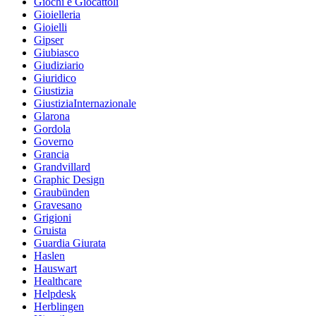
Giochi e Giocattoli
Gioielleria
Gioielli
Gipser
Giubiasco
Giudiziario
Giuridico
Giustizia
GiustiziaInternazionale
Glarona
Gordola
Governo
Grancia
Grandvillard
Graphic Design
Graubünden
Gravesano
Grigioni
Gruista
Guardia Giurata
Haslen
Hauswart
Healthcare
Helpdesk
Herblingen