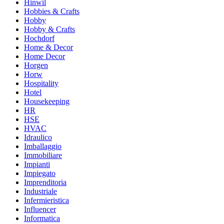
Hinwil
Hobbies & Crafts
Hobby
Hobby & Crafts
Hochdorf
Home & Decor
Home Decor
Horgen
Horw
Hospitality
Hotel
Housekeeping
HR
HSE
HVAC
Idraulico
Imballaggio
Immobiliare
Impianti
Impiegato
Imprenditoria
Industriale
Infermieristica
Influencer
Informatica