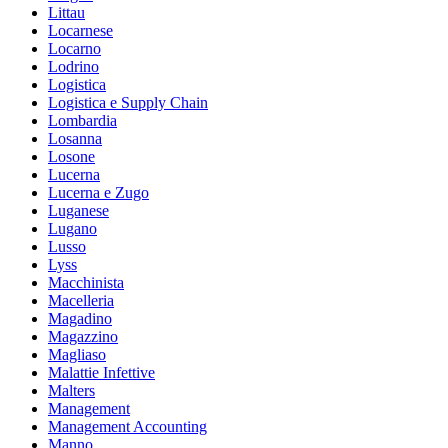
Littau
Locarnese
Locarno
Lodrino
Logistica
Logistica e Supply Chain
Lombardia
Losanna
Losone
Lucerna
Lucerna e Zugo
Luganese
Lugano
Lusso
Lyss
Macchinista
Macelleria
Magadino
Magazzino
Magliaso
Malattie Infettive
Malters
Management
Management Accounting
Manno