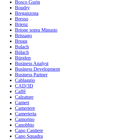
Bosco Gurin
Boudry
Breganzona
Bresso
Brienz
Brione sopra Minusio
Brissago
Brugg
Bulach
Bülach
Bürglen
Business Analyst
Business Development
Business Partner
Cablaggio
CAD/3D
Caffè
Calzature
Cameri
Cameriere
Camerieria
Camorino
Canobbio
Capo Cantiere
Capo Squadra