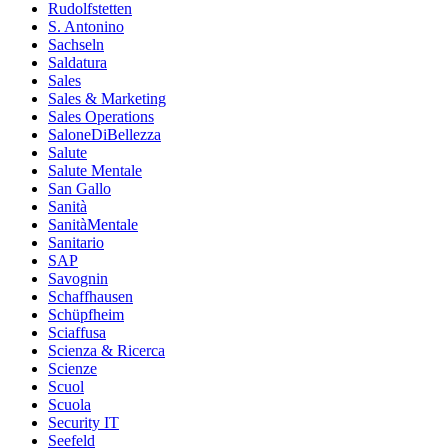
Rudolfstetten
S. Antonino
Sachseln
Saldatura
Sales
Sales & Marketing
Sales Operations
SaloneDiBellezza
Salute
Salute Mentale
San Gallo
Sanità
SanitàMentale
Sanitario
SAP
Savognin
Schaffhausen
Schüpfheim
Sciaffusa
Scienza & Ricerca
Scienze
Scuol
Scuola
Security IT
Seefeld