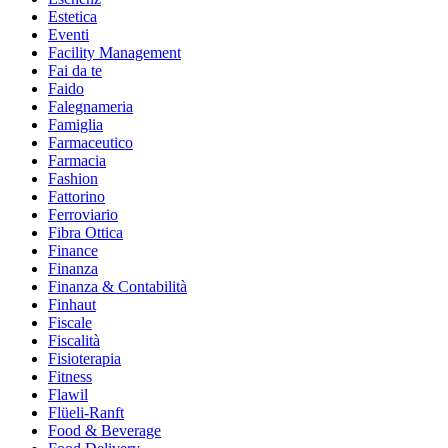
Estetica
Eventi
Facility Management
Fai da te
Faido
Falegnameria
Famiglia
Farmaceutico
Farmacia
Fashion
Fattorino
Ferroviario
Fibra Ottica
Finance
Finanza
Finanza & Contabilità
Finhaut
Fiscale
Fiscalità
Fisioterapia
Fitness
Flawil
Flüeli-Ranft
Food & Beverage