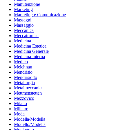
Manutenzione
Marketing
Marketing e Comunicazione
Massaggi
Massaggio
Meccanica
Meccatronica
Medicina
Medicina Estetica
Medicina Generale
Medicina Interna
Medico
Melchnau
Mendrisio
Mendrisiotto
Metallurgia
Metalmeccanica
Mettmenstetten
Mezzovico
Milano
Militare
Moda
Modella/Modella
Modello/Modella
Montaggio