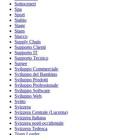
Sottoceneri
Spa
Sport
Stabio
Stage
Stans
Stucco
Supply Chain
Supporto Clienti
Supporto IT
Supporto Tecnico
Sursee
Sviluppo Commerciale
Sviluppo del Bambino
Sviluppo Prodotti
Sviluppo Professionale
Sviluppo Software
Sviluppo Web
Svitto
Svizzera
Svizzera Centrale (Lucerna)
Svizzera Italiana
Svizzera nord-occidentale
Svizzera Tedesca
Team Leader