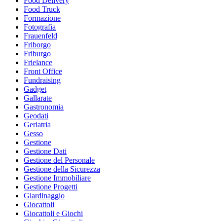
Food Delivery
Food Truck
Formazione
Fotografia
Frauenfeld
Friborgo
Friburgo
Frielance
Front Office
Fundraising
Gadget
Gallarate
Gastronomia
Geodati
Geriatria
Gesso
Gestione
Gestione Dati
Gestione del Personale
Gestione della Sicurezza
Gestione Immobiliare
Gestione Progetti
Giardinaggio
Giocattoli
Giocattoli e Giochi