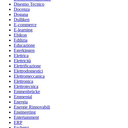
Disegno Tecnico
Docenza
Dogana
Dulliken
E-commerce
E-learning
Ebikon
Edilizia
Educazione
Egerkingen
Elettrica
Elettricità
Elettrificazione
Elettrodomestici
Elettromeccanica
Elettronica
Elettrotecnica
Emmenbrücke
Emmental
Energia
Energie Rinnovabili
Engineering
Entertainment
ERP
Eschenz