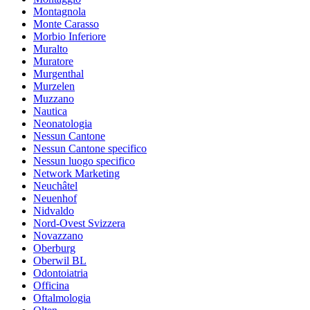
Montagnola
Monte Carasso
Morbio Inferiore
Muralto
Muratore
Murgenthal
Murzelen
Muzzano
Nautica
Neonatologia
Nessun Cantone
Nessun Cantone specifico
Nessun luogo specifico
Network Marketing
Neuchâtel
Neuenhof
Nidvaldo
Nord-Ovest Svizzera
Novazzano
Oberburg
Oberwil BL
Odontoiatria
Officina
Oftalmologia