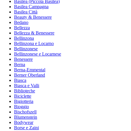
Basilea (Piccola Basilea)
Basilea Campagna
Basilea Città
Beauty & Benessere
Bedano
Bellezza
Bellezza & Benessere
Bellinzona
Bellinzona e Locarno
Bellinzonese
Bellinzonese e Locarnese
Benessere
Berna
Berna-Emmental
Berner Oberland
Biasca
Biasca e Valli
Biblioteche
Biciclette
Bigiotteria
Bioggio
Bischofszell
Blumenstein
Bodywear
Borse e Zaini