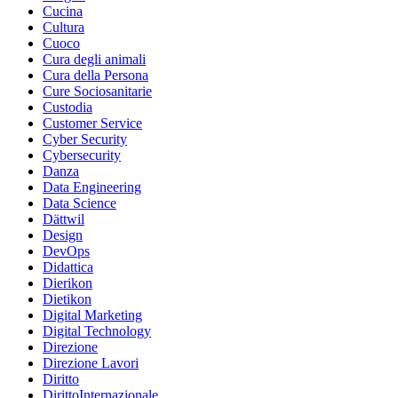
Cucina
Cultura
Cuoco
Cura degli animali
Cura della Persona
Cure Sociosanitarie
Custodia
Customer Service
Cyber Security
Cybersecurity
Danza
Data Engineering
Data Science
Dättwil
Design
DevOps
Didattica
Dierikon
Dietikon
Digital Marketing
Digital Technology
Direzione
Direzione Lavori
Diritto
DirittoInternazionale