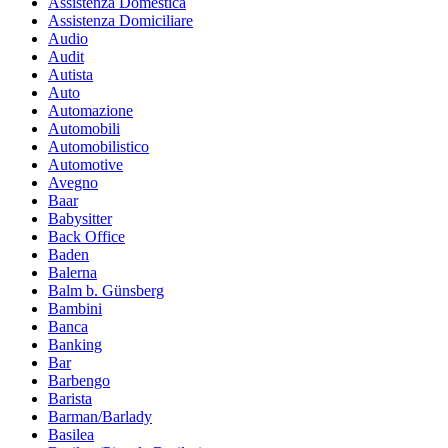
Assistenza Domestica
Assistenza Domiciliare
Audio
Audit
Autista
Auto
Automazione
Automobili
Automobilistico
Automotive
Avegno
Baar
Babysitter
Back Office
Baden
Balerna
Balm b. Günsberg
Bambini
Banca
Banking
Bar
Barbengo
Barista
Barman/Barlady
Basilea