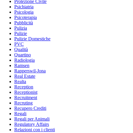
Protezione Civile
Psichiatria
Psicologia
Psicoterapia
Pubblicità
Pulizia
Pulizie
Pulizie Domestiche
PVC
Qualità
Quartino
Radiologia
Ramsen
Rapperswil-Jona
Real Estate
Realta
Reception
Receptionist
Recruitment
Recruting
Recupero Crediti
Regali
Regali per Animali
Regulatory Affairs
Relazioni con i clienti