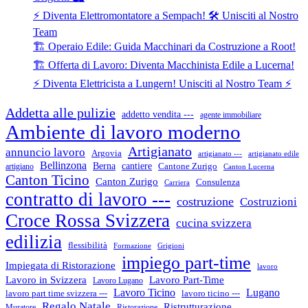
⚡ Diventa Elettromontatore a Sempach! 🛠️ Unisciti al Nostro
Team
🏗️ Operaio Edile: Guida Macchinari da Costruzione a Root!
🏗️ Offerta di Lavoro: Diventa Macchinista Edile a Lucerna!
⚡ Diventa Elettricista a Lungern! Unisciti al Nostro Team ⚡
Addetta alle pulizie
addetto vendita ---
agente immobiliare
Ambiente di lavoro moderno
Artigianato
annuncio lavoro
Argovia
artigianato ---
artigianato edile
Bellinzona
cantiere
Berna
Cantone Zurigo
artigiano
Canton Lucerna
Canton Ticino
Canton Zurigo
Consulenza
Carriera
contratto di lavoro ---
costruzione
Costruzioni
Croce Rossa Svizzera
cucina svizzera
edilizia
flessibilità
Formazione
Grigioni
impiego part-time
Impiegata di Ristorazione
lavoro
Lavoro in Svizzera
Lavoro Part-Time
Lavoro Lugano
Lugano
Lavoro Ticino
lavoro ticino ---
lavoro part time svizzera ---
Regalo Natale
Ristrutturazione
Muratore
Ristorazione