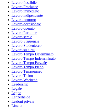
Lavoro flessibile
Lavoro Freelance
Lavoro immediato
Lavoro indipendente
Lavoro notturno
Lavoro occasionale
Lavoro operaio
Lavoro Part-time
Lavoro serale
Lavoro Stagionale
Lavoro Studentesco
Lavoro su turni
Lavoro Tempo Determinato
Lavoro Tempo Indeterminato
Lavoro Tempo Parziale
Lavoro Tempo Pieno
Lavoro Temporaneo
Lavoro Ticino
Lavoro Weekend
Leadership
Legale
Legno
Lenzerheide
Lezioni private
Lingua