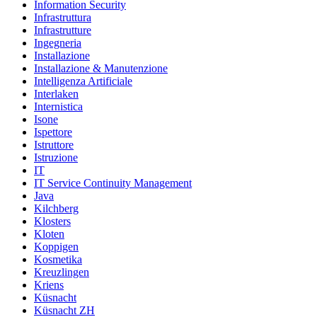
Information Security
Infrastruttura
Infrastrutture
Ingegneria
Installazione
Installazione & Manutenzione
Intelligenza Artificiale
Interlaken
Internistica
Isone
Ispettore
Istruttore
Istruzione
IT
IT Service Continuity Management
Java
Kilchberg
Klosters
Kloten
Koppigen
Kosmetika
Kreuzlingen
Kriens
Küsnacht
Küsnacht ZH