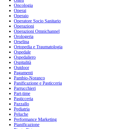
Olten
Oncologia
Operai
Operaio
Operatore Socio Sanitario
Operazioni
Operazioni Omnichannel
Orologeria
Orselina
Ortopedia e Traumatologia
Ospedale
Ospedaliero
Ospitalità
Outdoor
Pagamenti
Pambio-Noranco
Panificazione e Pasticceria
Parrucchieri
Part-time
Pasticceria
Pazzallo
Pediatria
Peluche
Performance Marketing
Pianificazione