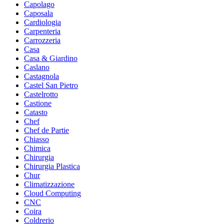
Capolago
Caposala
Cardiologia
Carpenteria
Carrozzeria
Casa
Casa & Giardino
Caslano
Castagnola
Castel San Pietro
Castelrotto
Castione
Catasto
Chef
Chef de Partie
Chiasso
Chimica
Chirurgia
Chirurgia Plastica
Chur
Climatizzazione
Cloud Computing
CNC
Coira
Coldrerio