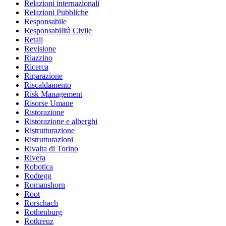
Relazioni internazionali
Relazioni Pubbliche
Responsabile
Responsabilità Civile
Retail
Revisione
Riazzino
Ricerca
Riparazione
Riscaldamento
Risk Management
Risorse Umane
Ristorazione
Ristorazione e alberghi
Ristrutturazione
Ristrutturazioni
Rivalta di Torino
Rivera
Robotica
Rodtegg
Romanshorn
Root
Rorschach
Rothenburg
Rotkreuz