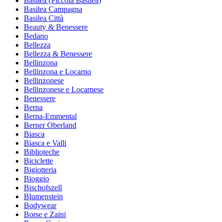
Basilea (Piccola Basilea)
Basilea Campagna
Basilea Città
Beauty & Benessere
Bedano
Bellezza
Bellezza & Benessere
Bellinzona
Bellinzona e Locarno
Bellinzonese
Bellinzonese e Locarnese
Benessere
Berna
Berna-Emmental
Berner Oberland
Biasca
Biasca e Valli
Biblioteche
Biciclette
Bigiotteria
Bioggio
Bischofszell
Blumenstein
Bodywear
Borse e Zaini