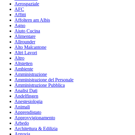
Aerospaziale
AFC
Affitti
Affoltern am Albis
Agno
Aiuto Cucina
Alimentare
Allrounder
Alto Malcantone
Altri Lavori
Altro
Altstetten
Ambiente
Amministrazione
Amministrazione del Personale
Amministrazione Pubblica
Analisi Dati
Andelfingen
Anestesiologia
Animali
Apprendistato
Approvvigionamento
Arbedo
Architettura & Edilizia
Argovia