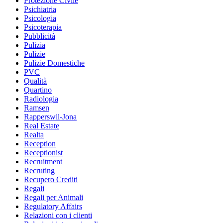
Protezione Civile
Psichiatria
Psicologia
Psicoterapia
Pubblicità
Pulizia
Pulizie
Pulizie Domestiche
PVC
Qualità
Quartino
Radiologia
Ramsen
Rapperswil-Jona
Real Estate
Realta
Reception
Receptionist
Recruitment
Recruting
Recupero Crediti
Regali
Regali per Animali
Regulatory Affairs
Relazioni con i clienti