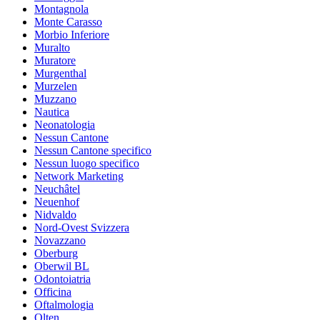
Montagnola
Monte Carasso
Morbio Inferiore
Muralto
Muratore
Murgenthal
Murzelen
Muzzano
Nautica
Neonatologia
Nessun Cantone
Nessun Cantone specifico
Nessun luogo specifico
Network Marketing
Neuchâtel
Neuenhof
Nidvaldo
Nord-Ovest Svizzera
Novazzano
Oberburg
Oberwil BL
Odontoiatria
Officina
Oftalmologia
Olten