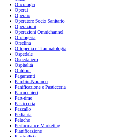
Oncologia
Operai
Operaio
Operatore Socio Sanitario
Operazioni
Operazioni Omnichannel
Orologeria
Orselina
Ortopedia e Traumatologia
Ospedale
Ospedaliero
Ospitalità
Outdoor
Pagamenti
Pambio-Noranco
Panificazione e Pasticceria
Parrucchieri
Part-time
Pasticceria
Pazzallo
Pediatria
Peluche
Performance Marketing
Pianificazione
Piastrellista