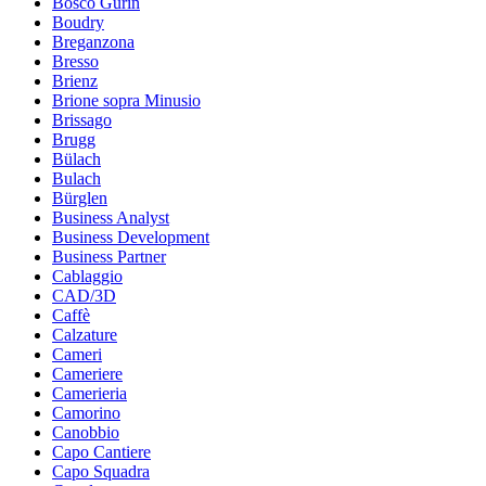
Bosco Gurin
Boudry
Breganzona
Bresso
Brienz
Brione sopra Minusio
Brissago
Brugg
Bülach
Bulach
Bürglen
Business Analyst
Business Development
Business Partner
Cablaggio
CAD/3D
Caffè
Calzature
Cameri
Cameriere
Camerieria
Camorino
Canobbio
Capo Cantiere
Capo Squadra