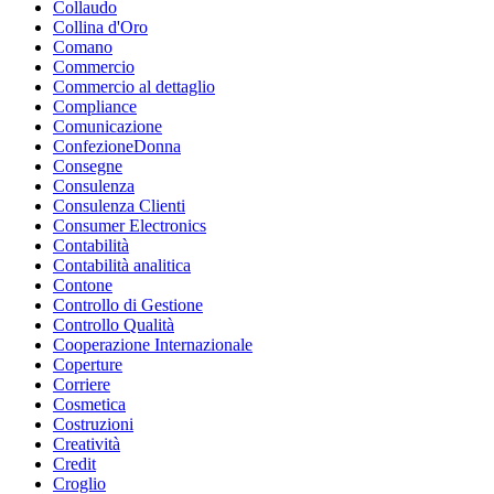
Collaudo
Collina d'Oro
Comano
Commercio
Commercio al dettaglio
Compliance
Comunicazione
ConfezioneDonna
Consegne
Consulenza
Consulenza Clienti
Consumer Electronics
Contabilità
Contabilità analitica
Contone
Controllo di Gestione
Controllo Qualità
Cooperazione Internazionale
Coperture
Corriere
Cosmetica
Costruzioni
Creatività
Credit
Croglio