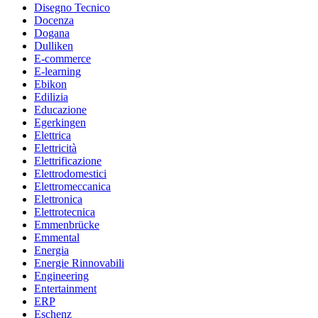
Disegno Tecnico
Docenza
Dogana
Dulliken
E-commerce
E-learning
Ebikon
Edilizia
Educazione
Egerkingen
Elettrica
Elettricità
Elettrificazione
Elettrodomestici
Elettromeccanica
Elettronica
Elettrotecnica
Emmenbrücke
Emmental
Energia
Energie Rinnovabili
Engineering
Entertainment
ERP
Eschenz