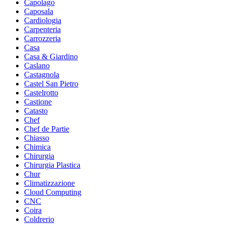
Capolago
Caposala
Cardiologia
Carpenteria
Carrozzeria
Casa
Casa & Giardino
Caslano
Castagnola
Castel San Pietro
Castelrotto
Castione
Catasto
Chef
Chef de Partie
Chiasso
Chimica
Chirurgia
Chirurgia Plastica
Chur
Climatizzazione
Cloud Computing
CNC
Coira
Coldrerio