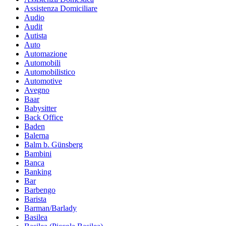
Assistenza Domiciliare
Audio
Audit
Autista
Auto
Automazione
Automobili
Automobilistico
Automotive
Avegno
Baar
Babysitter
Back Office
Baden
Balerna
Balm b. Günsberg
Bambini
Banca
Banking
Bar
Barbengo
Barista
Barman/Barlady
Basilea