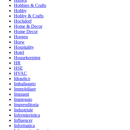
Hinwil
Hobbies & Crafts
Hobby
Hobby & Crafts
Hochdorf
Home & Decor
Home Decor
Horgen
Horw
Hospitality
Hotel
Housekeeping
HR
HSE
HVAC
Idraulico
Imballaggio
Immobiliare
Impianti
Impiegato
Imprenditoria
Industriale
Infermieristica
Influencer
Informatica