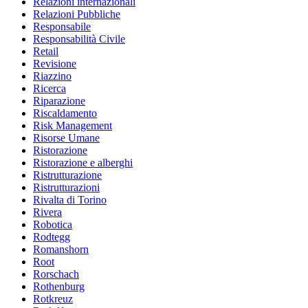
Relazioni internazionali
Relazioni Pubbliche
Responsabile
Responsabilità Civile
Retail
Revisione
Riazzino
Ricerca
Riparazione
Riscaldamento
Risk Management
Risorse Umane
Ristorazione
Ristorazione e alberghi
Ristrutturazione
Ristrutturazioni
Rivalta di Torino
Rivera
Robotica
Rodtegg
Romanshorn
Root
Rorschach
Rothenburg
Rotkreuz