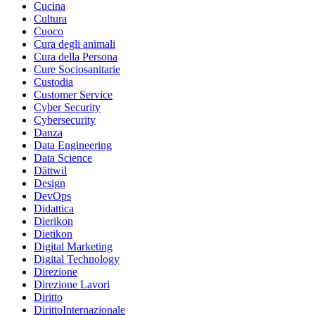
Cucina
Cultura
Cuoco
Cura degli animali
Cura della Persona
Cure Sociosanitarie
Custodia
Customer Service
Cyber Security
Cybersecurity
Danza
Data Engineering
Data Science
Dättwil
Design
DevOps
Didattica
Dierikon
Dietikon
Digital Marketing
Digital Technology
Direzione
Direzione Lavori
Diritto
DirittoInternazionale