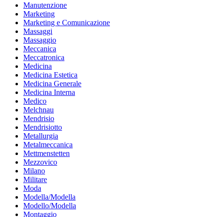
Manutenzione
Marketing
Marketing e Comunicazione
Massaggi
Massaggio
Meccanica
Meccatronica
Medicina
Medicina Estetica
Medicina Generale
Medicina Interna
Medico
Melchnau
Mendrisio
Mendrisiotto
Metallurgia
Metalmeccanica
Mettmenstetten
Mezzovico
Milano
Militare
Moda
Modella/Modella
Modello/Modella
Montaggio