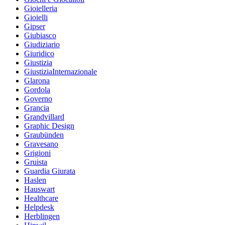
Gioielleria
Gioielli
Gipser
Giubiasco
Giudiziario
Giuridico
Giustizia
GiustiziaInternazionale
Glarona
Gordola
Governo
Grancia
Grandvillard
Graphic Design
Graubünden
Gravesano
Grigioni
Gruista
Guardia Giurata
Haslen
Hauswart
Healthcare
Helpdesk
Herblingen