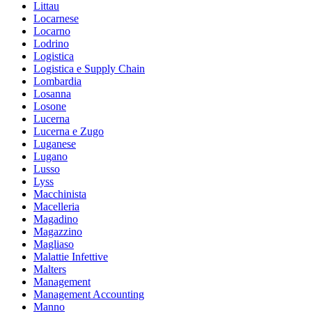
Littau
Locarnese
Locarno
Lodrino
Logistica
Logistica e Supply Chain
Lombardia
Losanna
Losone
Lucerna
Lucerna e Zugo
Luganese
Lugano
Lusso
Lyss
Macchinista
Macelleria
Magadino
Magazzino
Magliaso
Malattie Infettive
Malters
Management
Management Accounting
Manno