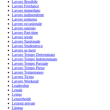
Lavoro flessibile
Lavoro Freelance
Lavoro immediato
Lavoro indipendente
Lavoro notturno
Lavoro occasionale
Lavoro operaio
Lavoro Part-time
Lavoro serale
Lavoro Stagionale
Lavoro Studentesco
Lavoro su turni
Lavoro Tempo Determinato
Lavoro Tempo Indeterminato
Lavoro Tempo Parziale
Lavoro Tempo Pieno
Lavoro Temporaneo
Lavoro Ticino
Lavoro Weekend
Leadership
Legale
Legno
Lenzerheide
Lezioni private
Lingua