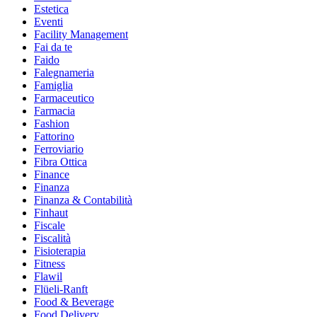
Estetica
Eventi
Facility Management
Fai da te
Faido
Falegnameria
Famiglia
Farmaceutico
Farmacia
Fashion
Fattorino
Ferroviario
Fibra Ottica
Finance
Finanza
Finanza & Contabilità
Finhaut
Fiscale
Fiscalità
Fisioterapia
Fitness
Flawil
Flüeli-Ranft
Food & Beverage
Food Delivery