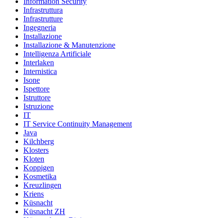
Information Security
Infrastruttura
Infrastrutture
Ingegneria
Installazione
Installazione & Manutenzione
Intelligenza Artificiale
Interlaken
Internistica
Isone
Ispettore
Istruttore
Istruzione
IT
IT Service Continuity Management
Java
Kilchberg
Klosters
Kloten
Koppigen
Kosmetika
Kreuzlingen
Kriens
Küsnacht
Küsnacht ZH