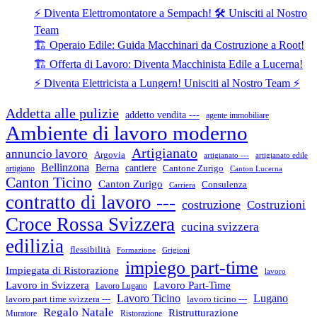
⚡ Diventa Elettromontatore a Sempach! 🛠️ Unisciti al Nostro
Team
🏗️ Operaio Edile: Guida Macchinari da Costruzione a Root!
🏗️ Offerta di Lavoro: Diventa Macchinista Edile a Lucerna!
⚡ Diventa Elettricista a Lungern! Unisciti al Nostro Team ⚡
Addetta alle pulizie
addetto vendita ---
agente immobiliare
Ambiente di lavoro moderno
Artigianato
annuncio lavoro
Argovia
artigianato ---
artigianato edile
Bellinzona
cantiere
Berna
Cantone Zurigo
artigiano
Canton Lucerna
Canton Ticino
Canton Zurigo
Consulenza
Carriera
contratto di lavoro ---
costruzione
Costruzioni
Croce Rossa Svizzera
cucina svizzera
edilizia
flessibilità
Formazione
Grigioni
impiego part-time
Impiegata di Ristorazione
lavoro
Lavoro in Svizzera
Lavoro Part-Time
Lavoro Lugano
Lugano
Lavoro Ticino
lavoro ticino ---
lavoro part time svizzera ---
Regalo Natale
Ristrutturazione
Muratore
Ristorazione