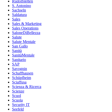
Rudolfstetten
S. Antonino
Sachseln
Saldatura
Sales
Sales & Marketing
Sales Operations
SaloneDiBellezza
Salute
Salute Mentale
San Gallo
Sanità
SanitàMentale
Sanitario
SAP
Savognin
Schaffhausen
Schüpfheim
Sciaffusa
Scienza & Ricerca
Scienze
Scuol
Scuola
Security IT
Seefeld