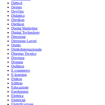
Dättwil
Design
DevOps
Didattica
Dierikon
Dietikon
Digital Marketing
Digital Technology
Direzione
Direzione Lavori
Diritto
DirittoInternazionale
Disegno Tecnico
Docenza
Dogana
Dulliken
E-commerce
E-learning
Ebikon
Edilizia
Educazione
Egerkingen
Elettrica
Elettricità
Elettrificazione