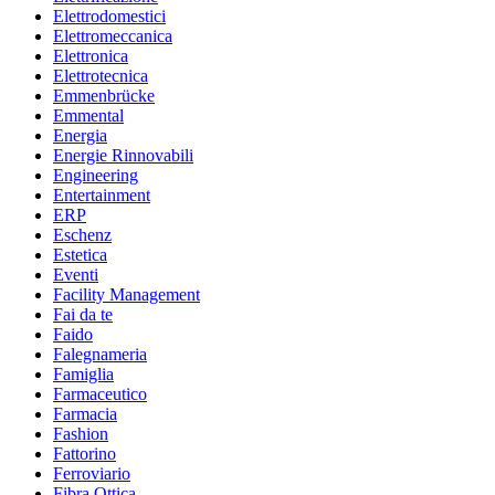
Elettrodomestici
Elettromeccanica
Elettronica
Elettrotecnica
Emmenbrücke
Emmental
Energia
Energie Rinnovabili
Engineering
Entertainment
ERP
Eschenz
Estetica
Eventi
Facility Management
Fai da te
Faido
Falegnameria
Famiglia
Farmaceutico
Farmacia
Fashion
Fattorino
Ferroviario
Fibra Ottica