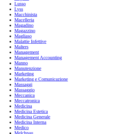
Lusso
Lyss
Macchinista
Macelleria
Magadino
Magazzino
Magliaso
Malattie Infettive
Malters
Management
Management Accounting
Manno
Manutenzione
Marketing
Marketing e Comunicazione
Massaggi
Massaggio
Meccanica
Meccatronica
Medicina
Medicina Estetica
Medicina Generale
Medicina Interna
Medico
Melchnau