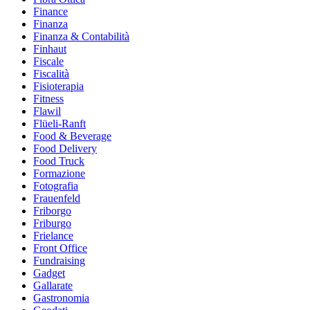
Finance
Finanza
Finanza & Contabilità
Finhaut
Fiscale
Fiscalità
Fisioterapia
Fitness
Flawil
Flüeli-Ranft
Food & Beverage
Food Delivery
Food Truck
Formazione
Fotografia
Frauenfeld
Friborgo
Friburgo
Frielance
Front Office
Fundraising
Gadget
Gallarate
Gastronomia