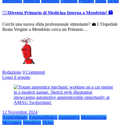
Internistica
Medicina
Mendrisio
Ospedale
Primario
Sanità
Ticino
👨‍⚕️Diventa Primario di Medicina Interna a Mendrisio! 🏥
Cerchi una nuova sfida professionale stimolante? 💼 L'Ospedale
Beata Vergine a Mendrisio cerca un Primario…
Redazione
0 Commenti
Leggi il seguito
12 Novembre 2024
Apprendistato
Automobilistico
Automotive
Manutenzione
Meccanica
Mendrisio
Ticino