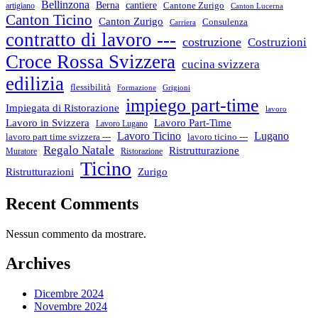
Bellinzona
cantiere
Berna
Cantone Zurigo
artigiano
Canton Lucerna
Canton Ticino
Canton Zurigo
Consulenza
Carriera
contratto di lavoro ---
costruzione
Costruzioni
Croce Rossa Svizzera
cucina svizzera
edilizia
flessibilità
Formazione
Grigioni
impiego part-time
Impiegata di Ristorazione
lavoro
Lavoro in Svizzera
Lavoro Part-Time
Lavoro Lugano
Lugano
Lavoro Ticino
lavoro ticino ---
lavoro part time svizzera ---
Regalo Natale
Ristrutturazione
Muratore
Ristorazione
Ticino
Ristrutturazioni
Zurigo
Recent Comments
Nessun commento da mostrare.
Archives
Dicembre 2024
Novembre 2024