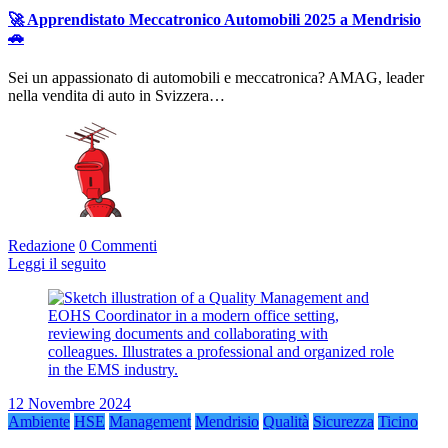
🚀 Apprendistato Meccatronico Automobili 2025 a Mendrisio
🚗
Sei un appassionato di automobili e meccatronica? AMAG, leader
nella vendita di auto in Svizzera…
Redazione
0 Commenti
Leggi il seguito
12 Novembre 2024
Ambiente
HSE
Management
Mendrisio
Qualità
Sicurezza
Ticino