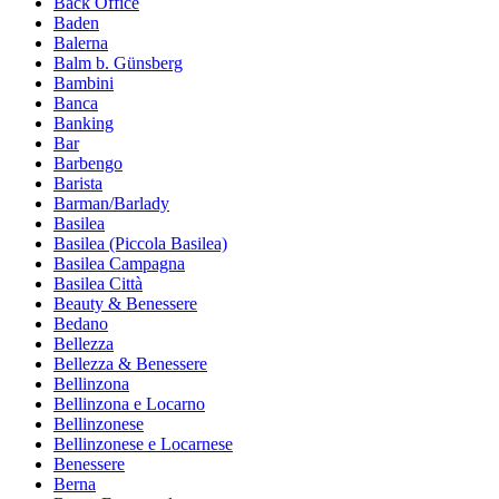
Back Office
Baden
Balerna
Balm b. Günsberg
Bambini
Banca
Banking
Bar
Barbengo
Barista
Barman/Barlady
Basilea
Basilea (Piccola Basilea)
Basilea Campagna
Basilea Città
Beauty & Benessere
Bedano
Bellezza
Bellezza & Benessere
Bellinzona
Bellinzona e Locarno
Bellinzonese
Bellinzonese e Locarnese
Benessere
Berna