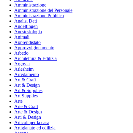
Amministrazione
Amministrazione del Personale
Amministrazione Pubblica
Analisi Dati
Andelfingen
Anestesiologia
Animali
Apprendistato
Approvvigionamento
Arbedo
Architettura & Edilizia
Argovia
Arlesheim
Arredamento
Art & Craft
Art & Design
Art & Supplies
Art Supplies
Arte
Arte & Craft
Arte & Design
Arti & Design
Articoli per la casa
Artigianato ed edilizia