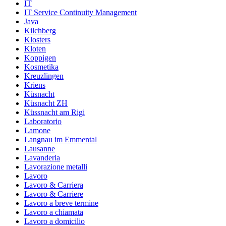
IT
IT Service Continuity Management
Java
Kilchberg
Klosters
Kloten
Koppigen
Kosmetika
Kreuzlingen
Kriens
Küsnacht
Küsnacht ZH
Küssnacht am Rigi
Laboratorio
Lamone
Langnau im Emmental
Lausanne
Lavanderia
Lavorazione metalli
Lavoro
Lavoro & Carriera
Lavoro & Carriere
Lavoro a breve termine
Lavoro a chiamata
Lavoro a domicilio