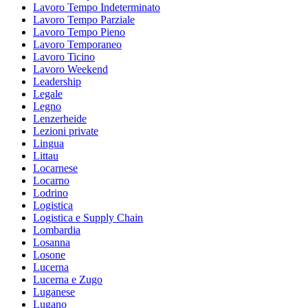
Lavoro Tempo Indeterminato
Lavoro Tempo Parziale
Lavoro Tempo Pieno
Lavoro Temporaneo
Lavoro Ticino
Lavoro Weekend
Leadership
Legale
Legno
Lenzerheide
Lezioni private
Lingua
Littau
Locarnese
Locarno
Lodrino
Logistica
Logistica e Supply Chain
Lombardia
Losanna
Losone
Lucerna
Lucerna e Zugo
Luganese
Lugano