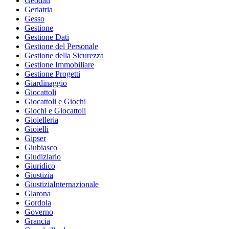
Geodati
Geriatria
Gesso
Gestione
Gestione Dati
Gestione del Personale
Gestione della Sicurezza
Gestione Immobiliare
Gestione Progetti
Giardinaggio
Giocattoli
Giocattoli e Giochi
Giochi e Giocattoli
Gioielleria
Gioielli
Gipser
Giubiasco
Giudiziario
Giuridico
Giustizia
GiustiziaInternazionale
Glarona
Gordola
Governo
Grancia