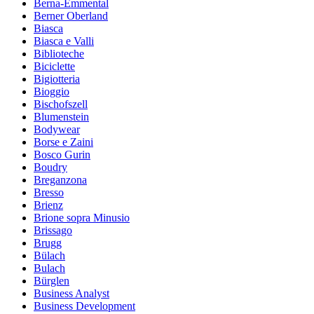
Berna-Emmental
Berner Oberland
Biasca
Biasca e Valli
Biblioteche
Biciclette
Bigiotteria
Bioggio
Bischofszell
Blumenstein
Bodywear
Borse e Zaini
Bosco Gurin
Boudry
Breganzona
Bresso
Brienz
Brione sopra Minusio
Brissago
Brugg
Bülach
Bulach
Bürglen
Business Analyst
Business Development