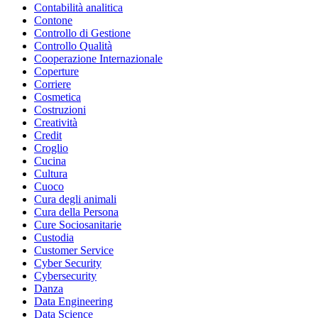
Contabilità analitica
Contone
Controllo di Gestione
Controllo Qualità
Cooperazione Internazionale
Coperture
Corriere
Cosmetica
Costruzioni
Creatività
Credit
Croglio
Cucina
Cultura
Cuoco
Cura degli animali
Cura della Persona
Cure Sociosanitarie
Custodia
Customer Service
Cyber Security
Cybersecurity
Danza
Data Engineering
Data Science