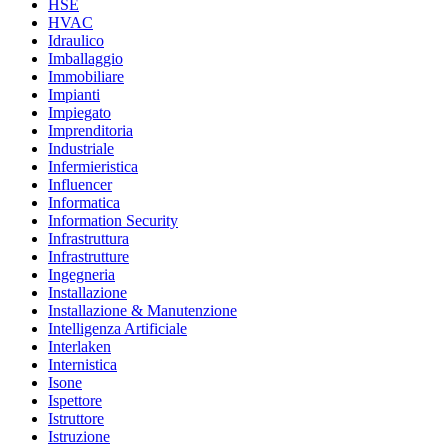
HSE
HVAC
Idraulico
Imballaggio
Immobiliare
Impianti
Impiegato
Imprenditoria
Industriale
Infermieristica
Influencer
Informatica
Information Security
Infrastruttura
Infrastrutture
Ingegneria
Installazione
Installazione & Manutenzione
Intelligenza Artificiale
Interlaken
Internistica
Isone
Ispettore
Istruttore
Istruzione