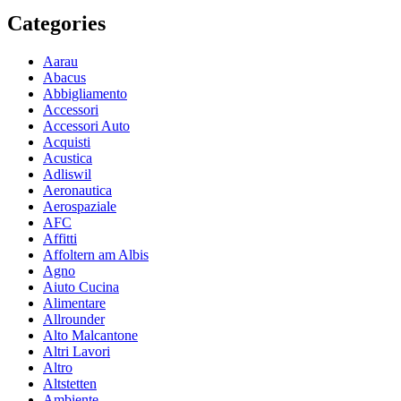
Categories
Aarau
Abacus
Abbigliamento
Accessori
Accessori Auto
Acquisti
Acustica
Adliswil
Aeronautica
Aerospaziale
AFC
Affitti
Affoltern am Albis
Agno
Aiuto Cucina
Alimentare
Allrounder
Alto Malcantone
Altri Lavori
Altro
Altstetten
Ambiente