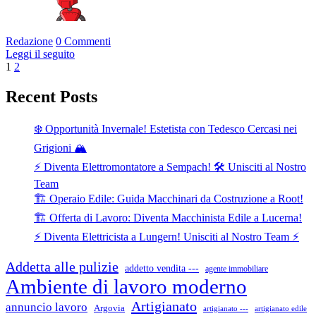
Redazione
0 Commenti
Leggi il seguito
Paginazione
1
2
degli
Recent Posts
articoli
❄️ Opportunità Invernale! Estetista con Tedesco Cercasi nei
Grigioni 🏔️
⚡ Diventa Elettromontatore a Sempach! 🛠️ Unisciti al Nostro
Team
🏗️ Operaio Edile: Guida Macchinari da Costruzione a Root!
🏗️ Offerta di Lavoro: Diventa Macchinista Edile a Lucerna!
⚡ Diventa Elettricista a Lungern! Unisciti al Nostro Team ⚡
Addetta alle pulizie
addetto vendita ---
agente immobiliare
Ambiente di lavoro moderno
Artigianato
annuncio lavoro
Argovia
artigianato ---
artigianato edile