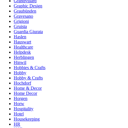
Grandvillard
Graphic Design
Graubünden
Gravesano
Grigioni
Gruista
Guardia Giurata
Haslen
Hauswart
Healthcare
Helpdesk
Herblingen
Hinwil
Hobbies & Crafts
Hobby
Hobby & Crafts
Hochdorf
Home & Decor
Home Decor
Horgen
Horw
Hospitality
Hotel
Housekeeping
HR