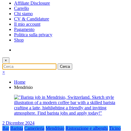
Affiliate Disclosure
Carrello
Chi siamo
CV & Candidature
Il mio account
Pagamento
Politica sulla privacy
Shop
×
×
Home
Mendrisio
2 Dicembre 2024
Bar
Barista
Camerieria
Mendrisio
Ristorazione e alberghi
Ticino