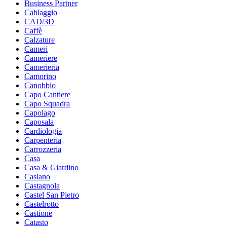
Business Partner
Cablaggio
CAD/3D
Caffè
Calzature
Cameri
Cameriere
Camerieria
Camorino
Canobbio
Capo Cantiere
Capo Squadra
Capolago
Caposala
Cardiologia
Carpenteria
Carrozzeria
Casa
Casa & Giardino
Caslano
Castagnola
Castel San Pietro
Castelrotto
Castione
Catasto