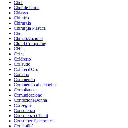
Chef
Chef de Partie
Chiasso
Chimica
Chirurgia
Chirurgia Plastica
Chur
Climatizzazione
Cloud Computing
CNC
Coira
Coldrerio
Collaudo
Collina d'Oro
Comano
Commercio
Commercio al dettaglio
Compliance
Comunicazione
ConfezioneDonna
Consegne
Consulenza
Consulenza Clienti
Consumer Electronics
Contabilità