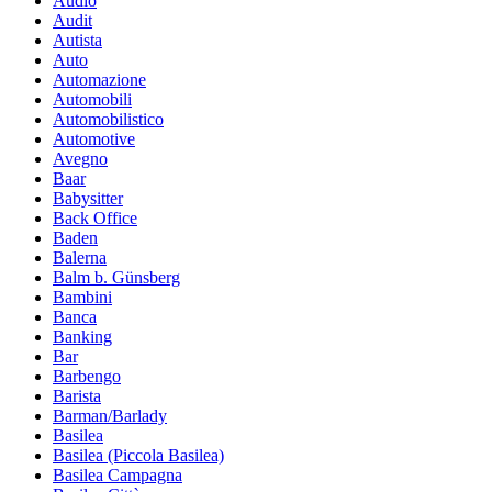
Audio
Audit
Autista
Auto
Automazione
Automobili
Automobilistico
Automotive
Avegno
Baar
Babysitter
Back Office
Baden
Balerna
Balm b. Günsberg
Bambini
Banca
Banking
Bar
Barbengo
Barista
Barman/Barlady
Basilea
Basilea (Piccola Basilea)
Basilea Campagna