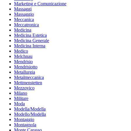
Marketing e Comunicazione
Massaggi
Massaggio
Meccanica
Meccatronica
Medicina
Medicina Estetica
Medicina Generale
Medicina Interna
Medico
Melchnau
Mendrisio
Mendrisiotto
Metallurgia
Metalmeccanica
Mettmenstetten
Mezzovico
Milano
Militare
Moda
Modella/Modella
Modello/Modella
Montaggio
Montagnola
Monte Carasso