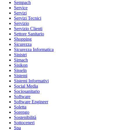
Sempach
Service
Servizi
Servizi Tecnici
Servizio
Servizio Clienti
Settore Sanitario
Shopping
Sicurezza
Sicurezza Informatica
Sinistri
Sirnach
Sisikon
Sisseln
Sistemi
Sistemi Informativi
Social Media
Sociosanitario
Software
Software Engineer
Soletta
Sorengo
Sostenibilità
Sottoceneri
Spa