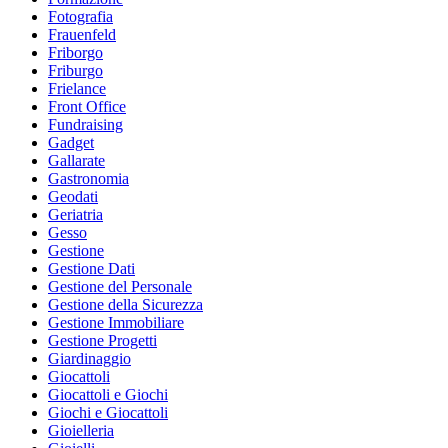
Fotografia
Frauenfeld
Friborgo
Friburgo
Frielance
Front Office
Fundraising
Gadget
Gallarate
Gastronomia
Geodati
Geriatria
Gesso
Gestione
Gestione Dati
Gestione del Personale
Gestione della Sicurezza
Gestione Immobiliare
Gestione Progetti
Giardinaggio
Giocattoli
Giocattoli e Giochi
Giochi e Giocattoli
Gioielleria