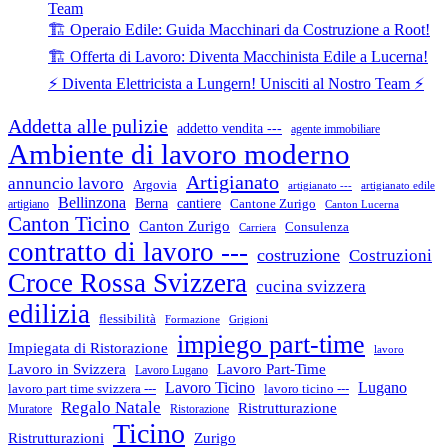
Team
🏗️ Operaio Edile: Guida Macchinari da Costruzione a Root!
🏗️ Offerta di Lavoro: Diventa Macchinista Edile a Lucerna!
⚡ Diventa Elettricista a Lungern! Unisciti al Nostro Team ⚡
Addetta alle pulizie
addetto vendita ---
agente immobiliare
Ambiente di lavoro moderno
Artigianato
annuncio lavoro
Argovia
artigianato ---
artigianato edile
Bellinzona
cantiere
Berna
Cantone Zurigo
artigiano
Canton Lucerna
Canton Ticino
Canton Zurigo
Consulenza
Carriera
contratto di lavoro ---
costruzione
Costruzioni
Croce Rossa Svizzera
cucina svizzera
edilizia
flessibilità
Formazione
Grigioni
impiego part-time
Impiegata di Ristorazione
lavoro
Lavoro in Svizzera
Lavoro Part-Time
Lavoro Lugano
Lugano
Lavoro Ticino
lavoro ticino ---
lavoro part time svizzera ---
Regalo Natale
Ristrutturazione
Muratore
Ristorazione
Ticino
Ristrutturazioni
Zurigo