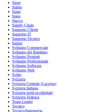
Sport
Stabio
Stage
Stans
Stucco
Supply Chain
Supporto Clienti
Supporto IT
Supporto Tecnico
Sursee
Sviluppo Commerciale
Sviluppo del Bambino
Sviluppo Prodotti
Sviluppo Professionale
Sviluppo Software
Sviluppo Web
Svitto
Svizzera
Svizzera Centrale (Lucerna)
Svizzera Italiana
Svizzera nord-occidentale
Svizzera Tedesca
Team Leader
Tecnico
Tecnico/Ingegneria