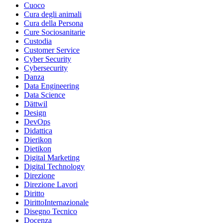
Cuoco
Cura degli animali
Cura della Persona
Cure Sociosanitarie
Custodia
Customer Service
Cyber Security
Cybersecurity
Danza
Data Engineering
Data Science
Dättwil
Design
DevOps
Didattica
Dierikon
Dietikon
Digital Marketing
Digital Technology
Direzione
Direzione Lavori
Diritto
DirittoInternazionale
Disegno Tecnico
Docenza