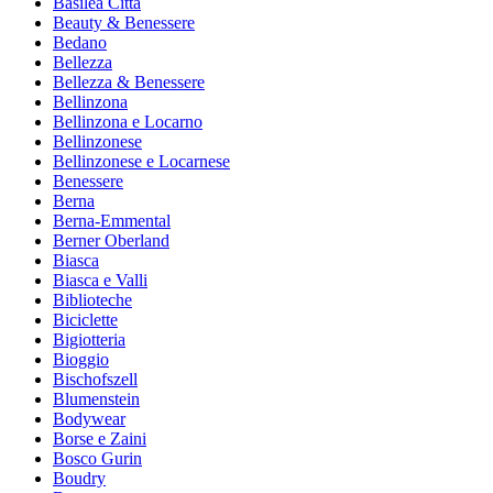
Basilea Città
Beauty & Benessere
Bedano
Bellezza
Bellezza & Benessere
Bellinzona
Bellinzona e Locarno
Bellinzonese
Bellinzonese e Locarnese
Benessere
Berna
Berna-Emmental
Berner Oberland
Biasca
Biasca e Valli
Biblioteche
Biciclette
Bigiotteria
Bioggio
Bischofszell
Blumenstein
Bodywear
Borse e Zaini
Bosco Gurin
Boudry