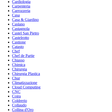
Cardiologia
Carpenteria
Carrozzeria
Casa
Casa & Giardino
Caslano
Castagnola
Castel San Pietro
Castelrotto
Castione
Catasto
Chef
Chef de Partie
Chiasso
Chimica
Chirurgia
Chirurgia Plastica
Chur
Climatizzazione
Cloud Computing
CNC
Coira
Coldrerio
Collaudo
Collina d'Oro