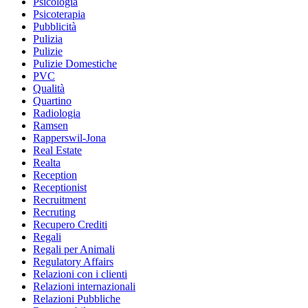
Psicologia
Psicoterapia
Pubblicità
Pulizia
Pulizie
Pulizie Domestiche
PVC
Qualità
Quartino
Radiologia
Ramsen
Rapperswil-Jona
Real Estate
Realta
Reception
Receptionist
Recruitment
Recruting
Recupero Crediti
Regali
Regali per Animali
Regulatory Affairs
Relazioni con i clienti
Relazioni internazionali
Relazioni Pubbliche