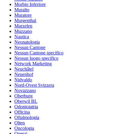
Morbio Inferiore
Muralto
Muratore
Murgenthal
Murzelen
Muzzano
Nautica
Neonatologia
Nessun Cantone
Nessun Cantone specifico
Nessun luogo specifico
Network Marketing
Neuchâtel
Neuenhof
Nidvaldo
Nord-Ovest Svizzera
Novazzano
Oberburg
Oberwil BL
Odontoiatria
Officina
Oftalmologia
Olten
Oncologia
Operai