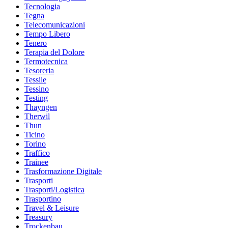
Tecnologia
Tegna
Telecomunicazioni
Tempo Libero
Tenero
Terapia del Dolore
Termotecnica
Tesoreria
Tessile
Tessino
Testing
Thayngen
Therwil
Thun
Ticino
Torino
Traffico
Trainee
Trasformazione Digitale
Trasporti
Trasporti/Logistica
Trasportino
Travel & Leisure
Treasury
Trockenbau