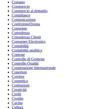
Comano
Commercio
Commercio al dettaglio
Compliance
Comunicazione
ConfezioneDonna
Consegne
Consulenza
Consulenza Clienti
Consumer Electronics
Contabilità
Contabilità analitica
Contone
Controllo di Gestione
Controllo Qualità
Cooperazione Internazionale
Coperture
Corriere
Cosmetica
Costruzioni
Creatività
Credit
Croglio
Cucina
Cultura