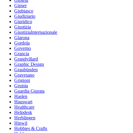
Gioielli
Gipser
Giubiasco
Giudiziario
Giuridico
Giustizia
GiustiziaInternazionale
Glarona
Gordola
Governo
Grancia
Grandvillard
Graphic Design
Graubünden
Gravesano
Grigioni
Gruista
Guardia Giurata
Haslen
Hauswart
Healthcare
Helpdesk
Herblingen
Hinwil
Hobbies & Crafts