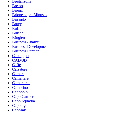
Breganzona
Bresso
Brienz
Brione sopra Minusio
Brissago
Brugg
Bülach
Bulach
Bürglen
Business Analyst
Business Development
Business Partner
Cablaggio
CAD/3D
Caffè
Calzature
Cameri
Cameriere
Camerieria
Camorino
Canobbio
Capo Cantiere
Capo Squadra
Capolago
Caposala