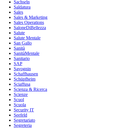
Sachseln
Saldatura
Sales
Sales & Marketing
Sales Operations
SaloneDiBellezza
Salute
Salute Mentale
San Gallo
Sanità
SanitàMentale
Sanitario
SAP
Savognin
Schaffhausen
Schüpfheim
Sciaffusa
Scienza & Ricerca
Scienze
Scuol
Scuola
Security IT
Seefeld
Segretariato
Segreteria