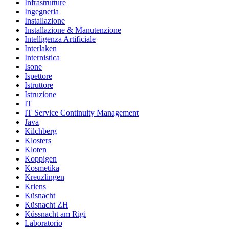
Infrastrutture
Ingegneria
Installazione
Installazione & Manutenzione
Intelligenza Artificiale
Interlaken
Internistica
Isone
Ispettore
Istruttore
Istruzione
IT
IT Service Continuity Management
Java
Kilchberg
Klosters
Kloten
Koppigen
Kosmetika
Kreuzlingen
Kriens
Küsnacht
Küsnacht ZH
Küssnacht am Rigi
Laboratorio