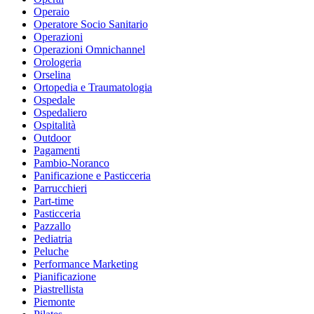
Operaio
Operatore Socio Sanitario
Operazioni
Operazioni Omnichannel
Orologeria
Orselina
Ortopedia e Traumatologia
Ospedale
Ospedaliero
Ospitalità
Outdoor
Pagamenti
Pambio-Noranco
Panificazione e Pasticceria
Parrucchieri
Part-time
Pasticceria
Pazzallo
Pediatria
Peluche
Performance Marketing
Pianificazione
Piastrellista
Piemonte