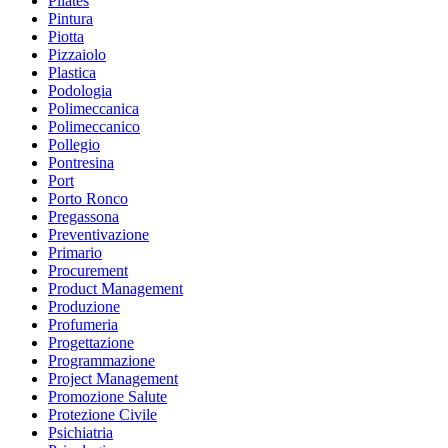
Pilates
Pintura
Piotta
Pizzaiolo
Plastica
Podologia
Polimeccanica
Polimeccanico
Pollegio
Pontresina
Port
Porto Ronco
Pregassona
Preventivazione
Primario
Procurement
Product Management
Produzione
Profumeria
Progettazione
Programmazione
Project Management
Promozione Salute
Protezione Civile
Psichiatria