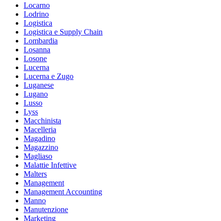
Locarno
Lodrino
Logistica
Logistica e Supply Chain
Lombardia
Losanna
Losone
Lucerna
Lucerna e Zugo
Luganese
Lugano
Lusso
Lyss
Macchinista
Macelleria
Magadino
Magazzino
Magliaso
Malattie Infettive
Malters
Management
Management Accounting
Manno
Manutenzione
Marketing