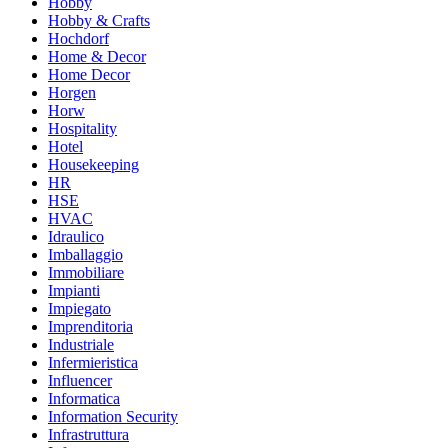
Hobby
Hobby & Crafts
Hochdorf
Home & Decor
Home Decor
Horgen
Horw
Hospitality
Hotel
Housekeeping
HR
HSE
HVAC
Idraulico
Imballaggio
Immobiliare
Impianti
Impiegato
Imprenditoria
Industriale
Infermieristica
Influencer
Informatica
Information Security
Infrastruttura