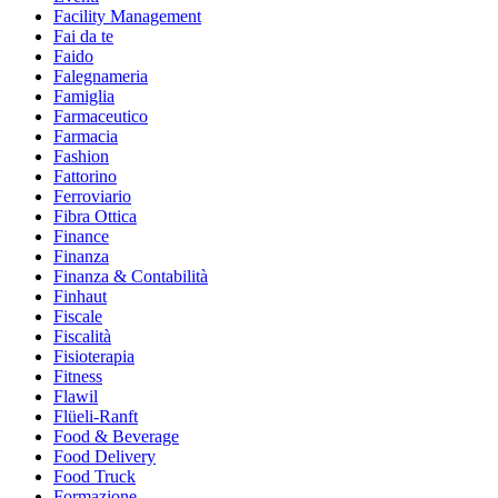
Facility Management
Fai da te
Faido
Falegnameria
Famiglia
Farmaceutico
Farmacia
Fashion
Fattorino
Ferroviario
Fibra Ottica
Finance
Finanza
Finanza & Contabilità
Finhaut
Fiscale
Fiscalità
Fisioterapia
Fitness
Flawil
Flüeli-Ranft
Food & Beverage
Food Delivery
Food Truck
Formazione