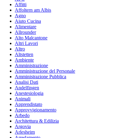
Affitti
Affoltern am Albis
Agno
Aiuto Cucina
Alimentare
Allrounder
Alto Malcantone
Altri Lavori
Altro
Altstetten
Ambiente
Amministrazione
Amministrazione del Personale
Amministrazione Pubblica
Analisi Dati
Andelfingen
Anestesiologia
Animali
Apprendistato
Approvvigionamento
Arbedo
Architettura & Edilizia
Argovia
Arlesheim
Arredamento