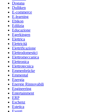
Dogana
Dulliken
E-commerce
E-learning
Ebikon
Edilizia
Educazione
Egerkingen
Elettrica
Elettricità
Elettrificazione
Elettrodomestici
Elettromeccanica
Elettronica
Elettrotecnica
Emmenbrücke
Emmental
Energia
Energie Rinnovabili
Engineering
Entertainment
ERP
Eschenz
Estetica
Eventi