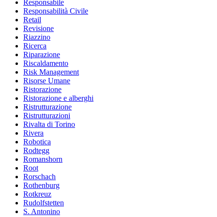
Responsabile
Responsabilità Civile
Retail
Revisione
Riazzino
Ricerca
Riparazione
Riscaldamento
Risk Management
Risorse Umane
Ristorazione
Ristorazione e alberghi
Ristrutturazione
Ristrutturazioni
Rivalta di Torino
Rivera
Robotica
Rodtegg
Romanshorn
Root
Rorschach
Rothenburg
Rotkreuz
Rudolfstetten
S. Antonino