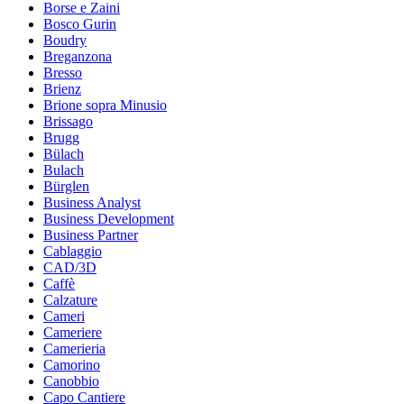
Borse e Zaini
Bosco Gurin
Boudry
Breganzona
Bresso
Brienz
Brione sopra Minusio
Brissago
Brugg
Bülach
Bulach
Bürglen
Business Analyst
Business Development
Business Partner
Cablaggio
CAD/3D
Caffè
Calzature
Cameri
Cameriere
Camerieria
Camorino
Canobbio
Capo Cantiere