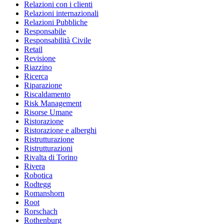
Relazioni con i clienti
Relazioni internazionali
Relazioni Pubbliche
Responsabile
Responsabilità Civile
Retail
Revisione
Riazzino
Ricerca
Riparazione
Riscaldamento
Risk Management
Risorse Umane
Ristorazione
Ristorazione e alberghi
Ristrutturazione
Ristrutturazioni
Rivalta di Torino
Rivera
Robotica
Rodtegg
Romanshorn
Root
Rorschach
Rothenburg