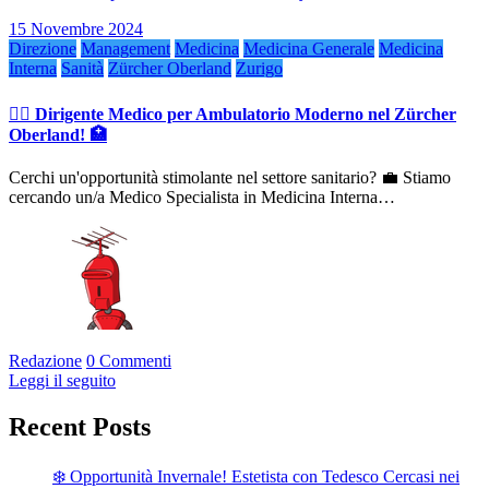
15 Novembre 2024
Direzione
Management
Medicina
Medicina Generale
Medicina
Interna
Sanità
Zürcher Oberland
Zurigo
👨‍⚕️ Dirigente Medico per Ambulatorio Moderno nel Zürcher
Oberland! 🏥
Cerchi un'opportunità stimolante nel settore sanitario? 💼 Stiamo
cercando un/a Medico Specialista in Medicina Interna…
Redazione
0 Commenti
Leggi il seguito
Recent Posts
❄️ Opportunità Invernale! Estetista con Tedesco Cercasi nei