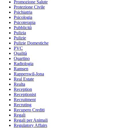
Promozione Salute
Protezione Civile
Psichiatria
Psicologia
Psicoterapia
Pubblicità
Pulizia
Pulizie
Pulizie Domestiche
PVC
Qualità
Quartino
Radiologia
Ramsen
Rapperswil-Jona
Real Estate
Realta
Reception
Receptionist
Recruitment
Recruting
Recupero Crediti
Regali
Regali per Animali
Regulatory Affairs