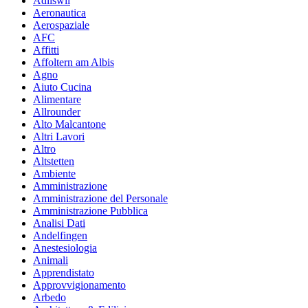
Adliswil
Aeronautica
Aerospaziale
AFC
Affitti
Affoltern am Albis
Agno
Aiuto Cucina
Alimentare
Allrounder
Alto Malcantone
Altri Lavori
Altro
Altstetten
Ambiente
Amministrazione
Amministrazione del Personale
Amministrazione Pubblica
Analisi Dati
Andelfingen
Anestesiologia
Animali
Apprendistato
Approvvigionamento
Arbedo