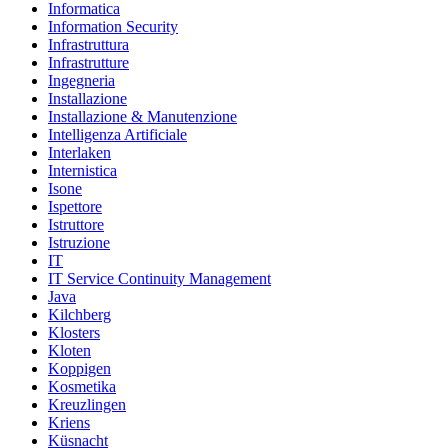
Informatica
Information Security
Infrastruttura
Infrastrutture
Ingegneria
Installazione
Installazione & Manutenzione
Intelligenza Artificiale
Interlaken
Internistica
Isone
Ispettore
Istruttore
Istruzione
IT
IT Service Continuity Management
Java
Kilchberg
Klosters
Kloten
Koppigen
Kosmetika
Kreuzlingen
Kriens
Küsnacht