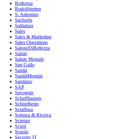
Rotkreuz
Rudolfstetten
S. Antonino
Sachseln
Saldatura
Sales
Sales & Marketing
Sales Operations
SaloneDiBellezza
Salute
Salute Mentale
San Gallo
Sanità
SanitàMentale
Sanitario
SAP
Savognin
Schaffhausen
Schüpfheim
Sciaffusa
Scienza & Ricerca
Scienze
Scuol
Scuola
Security IT