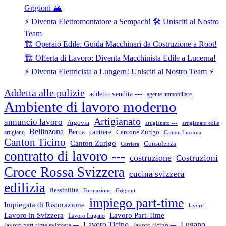
Grigioni 🏔️
⚡ Diventa Elettromontatore a Sempach! 🛠️ Unisciti al Nostro
Team
🏗️ Operaio Edile: Guida Macchinari da Costruzione a Root!
🏗️ Offerta di Lavoro: Diventa Macchinista Edile a Lucerna!
⚡ Diventa Elettricista a Lungern! Unisciti al Nostro Team ⚡
Addetta alle pulizie
addetto vendita ---
agente immobiliare
Ambiente di lavoro moderno
Artigianato
annuncio lavoro
Argovia
artigianato ---
artigianato edile
Bellinzona
cantiere
Berna
Cantone Zurigo
artigiano
Canton Lucerna
Canton Ticino
Canton Zurigo
Consulenza
Carriera
contratto di lavoro ---
costruzione
Costruzioni
Croce Rossa Svizzera
cucina svizzera
edilizia
flessibilità
Formazione
Grigioni
impiego part-time
Impiegata di Ristorazione
lavoro
Lavoro in Svizzera
Lavoro Part-Time
Lavoro Lugano
Lugano
Lavoro Ticino
lavoro ticino ---
lavoro part time svizzera ---