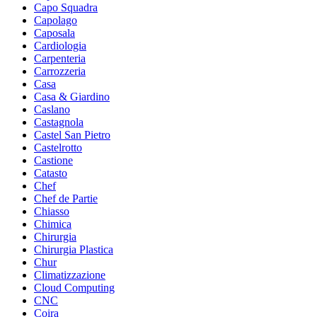
Capo Squadra
Capolago
Caposala
Cardiologia
Carpenteria
Carrozzeria
Casa
Casa & Giardino
Caslano
Castagnola
Castel San Pietro
Castelrotto
Castione
Catasto
Chef
Chef de Partie
Chiasso
Chimica
Chirurgia
Chirurgia Plastica
Chur
Climatizzazione
Cloud Computing
CNC
Coira