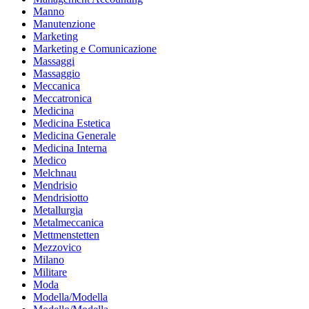
Manno
Manutenzione
Marketing
Marketing e Comunicazione
Massaggi
Massaggio
Meccanica
Meccatronica
Medicina
Medicina Estetica
Medicina Generale
Medicina Interna
Medico
Melchnau
Mendrisio
Mendrisiotto
Metallurgia
Metalmeccanica
Mettmenstetten
Mezzovico
Milano
Militare
Moda
Modella/Modella