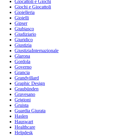
Giocattoli e Giochi
Giochi e Giocattoli
Gioielleria
Gioielli
Gipser
Giubiasco
Giudiziario
Giuridico
Giustizia
GiustiziaInternazionale
Glarona
Gordola
Governo
Grancia
Grandvillard
Graphic Design
Graubünden
Gravesano
Grigioni
Gruista
Guardia Giurata
Haslen
Hauswart
Healthcare
Helpdesk