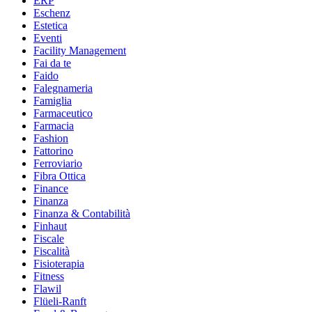
ERP
Eschenz
Estetica
Eventi
Facility Management
Fai da te
Faido
Falegnameria
Famiglia
Farmaceutico
Farmacia
Fashion
Fattorino
Ferroviario
Fibra Ottica
Finance
Finanza
Finanza & Contabilità
Finhaut
Fiscale
Fiscalità
Fisioterapia
Fitness
Flawil
Flüeli-Ranft