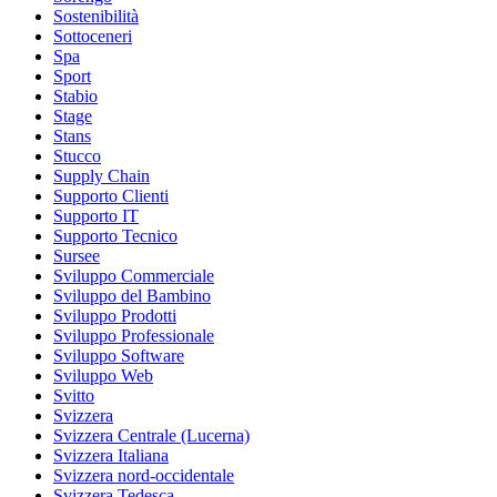
Sostenibilità
Sottoceneri
Spa
Sport
Stabio
Stage
Stans
Stucco
Supply Chain
Supporto Clienti
Supporto IT
Supporto Tecnico
Sursee
Sviluppo Commerciale
Sviluppo del Bambino
Sviluppo Prodotti
Sviluppo Professionale
Sviluppo Software
Sviluppo Web
Svitto
Svizzera
Svizzera Centrale (Lucerna)
Svizzera Italiana
Svizzera nord-occidentale
Svizzera Tedesca