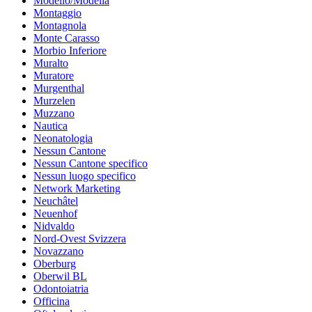
Modello/Modella
Montaggio
Montagnola
Monte Carasso
Morbio Inferiore
Muralto
Muratore
Murgenthal
Murzelen
Muzzano
Nautica
Neonatologia
Nessun Cantone
Nessun Cantone specifico
Nessun luogo specifico
Network Marketing
Neuchâtel
Neuenhof
Nidvaldo
Nord-Ovest Svizzera
Novazzano
Oberburg
Oberwil BL
Odontoiatria
Officina