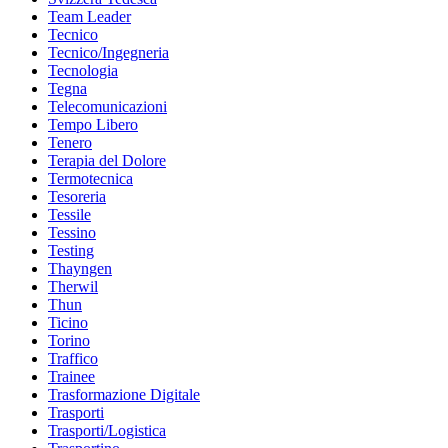
Team Leader
Tecnico
Tecnico/Ingegneria
Tecnologia
Tegna
Telecomunicazioni
Tempo Libero
Tenero
Terapia del Dolore
Termotecnica
Tesoreria
Tessile
Tessino
Testing
Thayngen
Therwil
Thun
Ticino
Torino
Traffico
Trainee
Trasformazione Digitale
Trasporti
Trasporti/Logistica