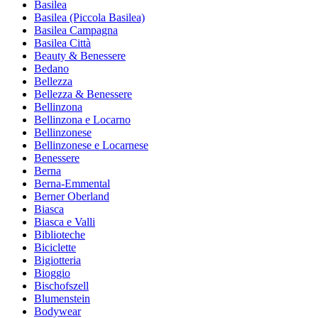
Basilea
Basilea (Piccola Basilea)
Basilea Campagna
Basilea Città
Beauty & Benessere
Bedano
Bellezza
Bellezza & Benessere
Bellinzona
Bellinzona e Locarno
Bellinzonese
Bellinzonese e Locarnese
Benessere
Berna
Berna-Emmental
Berner Oberland
Biasca
Biasca e Valli
Biblioteche
Biciclette
Bigiotteria
Bioggio
Bischofszell
Blumenstein
Bodywear