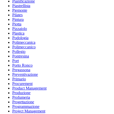
Pianificazione
Piastrellista
Piemonte
Pilates
Pintura
Piotta
Pizzaiolo
Plastica
Podologia
Polimeccanica
Polimeccanico
Pollegio
Pontresina
Port
Porto Ronco
Pregassona
Preventivazione
Primario
Procurement
Product Management
Produzione
Profumeria
Progettazione
Programmazione
Project Management