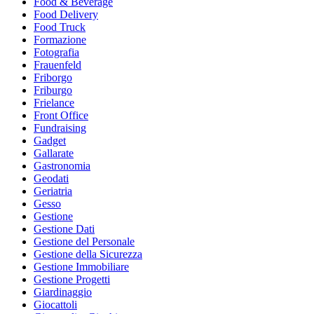
Food & Beverage
Food Delivery
Food Truck
Formazione
Fotografia
Frauenfeld
Friborgo
Friburgo
Frielance
Front Office
Fundraising
Gadget
Gallarate
Gastronomia
Geodati
Geriatria
Gesso
Gestione
Gestione Dati
Gestione del Personale
Gestione della Sicurezza
Gestione Immobiliare
Gestione Progetti
Giardinaggio
Giocattoli