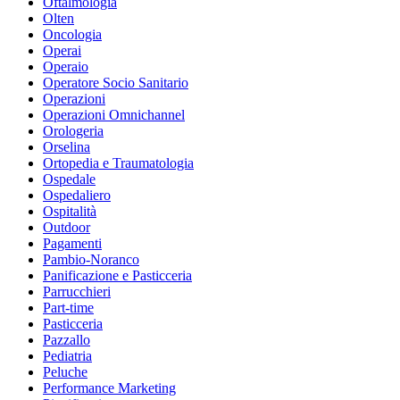
Oftalmologia
Olten
Oncologia
Operai
Operaio
Operatore Socio Sanitario
Operazioni
Operazioni Omnichannel
Orologeria
Orselina
Ortopedia e Traumatologia
Ospedale
Ospedaliero
Ospitalità
Outdoor
Pagamenti
Pambio-Noranco
Panificazione e Pasticceria
Parrucchieri
Part-time
Pasticceria
Pazzallo
Pediatria
Peluche
Performance Marketing