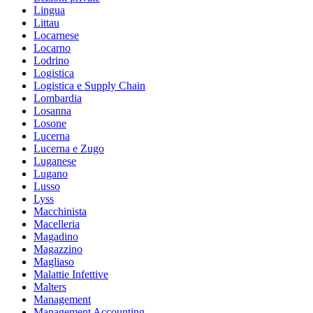
Lingua
Littau
Locarnese
Locarno
Lodrino
Logistica
Logistica e Supply Chain
Lombardia
Losanna
Losone
Lucerna
Lucerna e Zugo
Luganese
Lugano
Lusso
Lyss
Macchinista
Macelleria
Magadino
Magazzino
Magliaso
Malattie Infettive
Malters
Management
Management Accounting