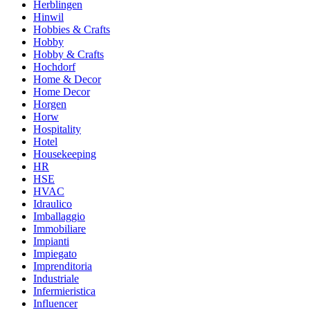
Herblingen
Hinwil
Hobbies & Crafts
Hobby
Hobby & Crafts
Hochdorf
Home & Decor
Home Decor
Horgen
Horw
Hospitality
Hotel
Housekeeping
HR
HSE
HVAC
Idraulico
Imballaggio
Immobiliare
Impianti
Impiegato
Imprenditoria
Industriale
Infermieristica
Influencer