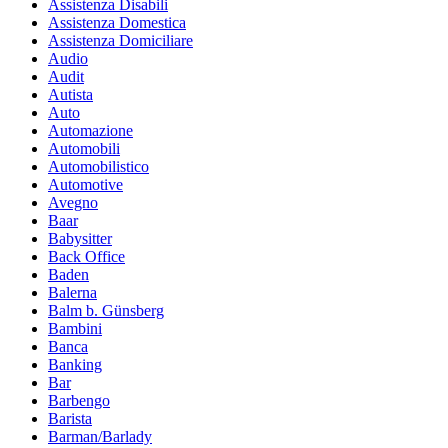
Assistenza Disabili
Assistenza Domestica
Assistenza Domiciliare
Audio
Audit
Autista
Auto
Automazione
Automobili
Automobilistico
Automotive
Avegno
Baar
Babysitter
Back Office
Baden
Balerna
Balm b. Günsberg
Bambini
Banca
Banking
Bar
Barbengo
Barista
Barman/Barlady