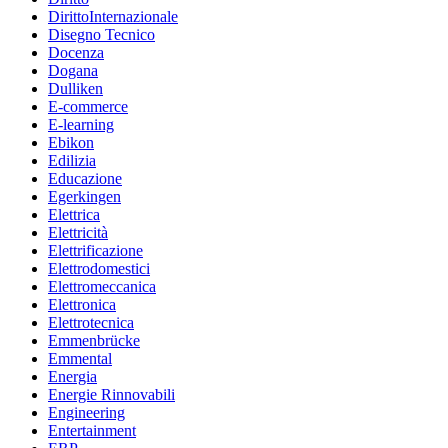
DirittoInternazionale
Disegno Tecnico
Docenza
Dogana
Dulliken
E-commerce
E-learning
Ebikon
Edilizia
Educazione
Egerkingen
Elettrica
Elettricità
Elettrificazione
Elettrodomestici
Elettromeccanica
Elettronica
Elettrotecnica
Emmenbrücke
Emmental
Energia
Energie Rinnovabili
Engineering
Entertainment