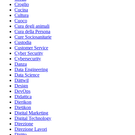
Croglio
Cucina
Cultura
Cuoco
Cura degli animali
Cura della Persona
Cure Sociosanitarie
Custodia
Customer Service
Cyber Security
Cybersecurity
Danza
Data Engineering
Data Science
Dättwil
Design
DevOps
Didattica
Dierikon
Dietikon
Digital Marketing
Digital Technology
Direzione
Direzione Lavori
Diritto