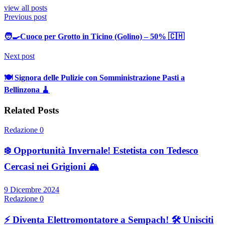
view all posts
Previous post
🧑‍🍳Cuoco per Grotto in Ticino (Golino) – 50% 🇨🇭
Next post
🍽️ Signora delle Pulizie con Somministrazione Pasti a
Bellinzona 🧹
Related Posts
Redazione
0
❄️ Opportunità Invernale! Estetista con Tedesco
Cercasi nei Grigioni 🏔️
9 Dicembre 2024
Redazione
0
⚡ Diventa Elettromontatore a Sempach! 🛠️ Unisciti