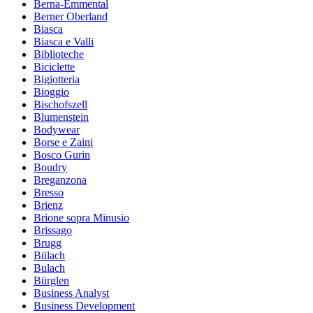
Berna-Emmental
Berner Oberland
Biasca
Biasca e Valli
Biblioteche
Biciclette
Bigiotteria
Bioggio
Bischofszell
Blumenstein
Bodywear
Borse e Zaini
Bosco Gurin
Boudry
Breganzona
Bresso
Brienz
Brione sopra Minusio
Brissago
Brugg
Bülach
Bulach
Bürglen
Business Analyst
Business Development