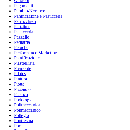
Outdoor
Pagamenti
Pambio-Noranco
Panificazione e Pasticceria
Parrucchieri
Part-time
Pasticceria
Pazzallo
Pediatria
Peluche
Performance Marketing
Pianificazione
Piastrellista
Piemonte
Pilates
Pintura
Piotta
Pizzaiolo
Plastica
Podologia
Polimeccanica
Polimeccanico
Pollegio
Pontresina
Port