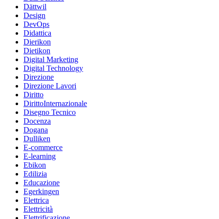
Dättwil
Design
DevOps
Didattica
Dierikon
Dietikon
Digital Marketing
Digital Technology
Direzione
Direzione Lavori
Diritto
DirittoInternazionale
Disegno Tecnico
Docenza
Dogana
Dulliken
E-commerce
E-learning
Ebikon
Edilizia
Educazione
Egerkingen
Elettrica
Elettricità
Elettrificazione