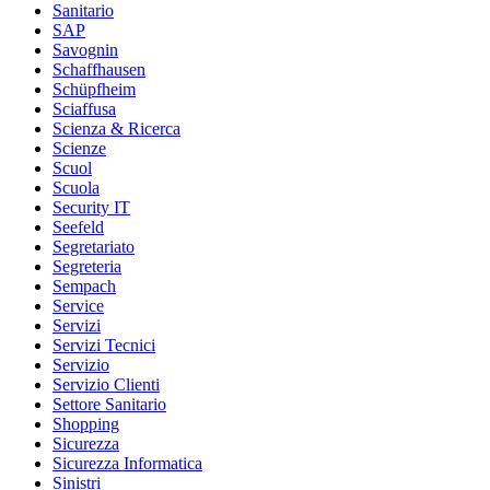
Sanitario
SAP
Savognin
Schaffhausen
Schüpfheim
Sciaffusa
Scienza & Ricerca
Scienze
Scuol
Scuola
Security IT
Seefeld
Segretariato
Segreteria
Sempach
Service
Servizi
Servizi Tecnici
Servizio
Servizio Clienti
Settore Sanitario
Shopping
Sicurezza
Sicurezza Informatica
Sinistri