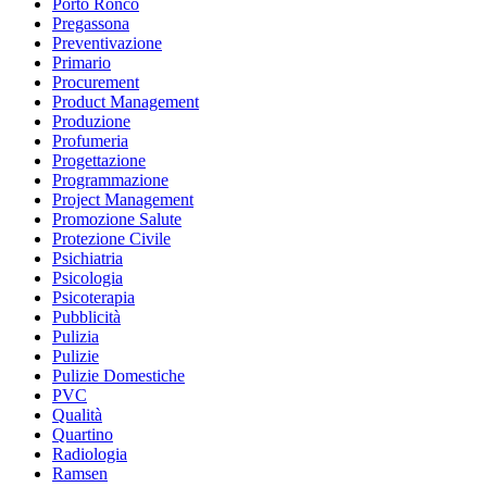
Porto Ronco
Pregassona
Preventivazione
Primario
Procurement
Product Management
Produzione
Profumeria
Progettazione
Programmazione
Project Management
Promozione Salute
Protezione Civile
Psichiatria
Psicologia
Psicoterapia
Pubblicità
Pulizia
Pulizie
Pulizie Domestiche
PVC
Qualità
Quartino
Radiologia
Ramsen