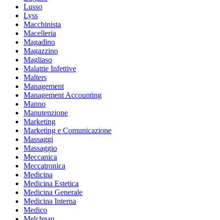
Lusso
Lyss
Macchinista
Macelleria
Magadino
Magazzino
Magliaso
Malattie Infettive
Malters
Management
Management Accounting
Manno
Manutenzione
Marketing
Marketing e Comunicazione
Massaggi
Massaggio
Meccanica
Meccatronica
Medicina
Medicina Estetica
Medicina Generale
Medicina Interna
Medico
Melchnau