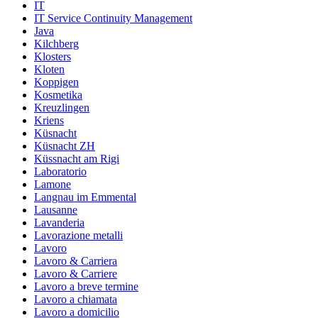
IT
IT Service Continuity Management
Java
Kilchberg
Klosters
Kloten
Koppigen
Kosmetika
Kreuzlingen
Kriens
Küsnacht
Küsnacht ZH
Küssnacht am Rigi
Laboratorio
Lamone
Langnau im Emmental
Lausanne
Lavanderia
Lavorazione metalli
Lavoro
Lavoro & Carriera
Lavoro & Carriere
Lavoro a breve termine
Lavoro a chiamata
Lavoro a domicilio