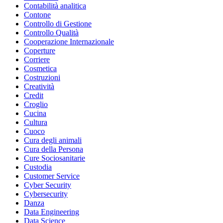
Contabilità analitica
Contone
Controllo di Gestione
Controllo Qualità
Cooperazione Internazionale
Coperture
Corriere
Cosmetica
Costruzioni
Creatività
Credit
Croglio
Cucina
Cultura
Cuoco
Cura degli animali
Cura della Persona
Cure Sociosanitarie
Custodia
Customer Service
Cyber Security
Cybersecurity
Danza
Data Engineering
Data Science