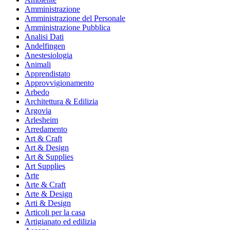
Amministrazione
Amministrazione del Personale
Amministrazione Pubblica
Analisi Dati
Andelfingen
Anestesiologia
Animali
Apprendistato
Approvvigionamento
Arbedo
Architettura & Edilizia
Argovia
Arlesheim
Arredamento
Art & Craft
Art & Design
Art & Supplies
Art Supplies
Arte
Arte & Craft
Arte & Design
Arti & Design
Articoli per la casa
Artigianato ed edilizia