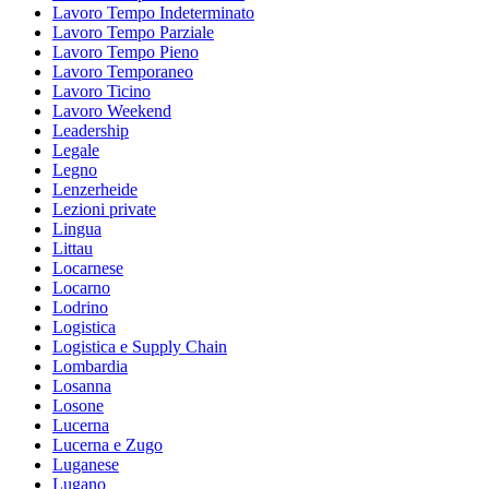
Lavoro Tempo Indeterminato
Lavoro Tempo Parziale
Lavoro Tempo Pieno
Lavoro Temporaneo
Lavoro Ticino
Lavoro Weekend
Leadership
Legale
Legno
Lenzerheide
Lezioni private
Lingua
Littau
Locarnese
Locarno
Lodrino
Logistica
Logistica e Supply Chain
Lombardia
Losanna
Losone
Lucerna
Lucerna e Zugo
Luganese
Lugano