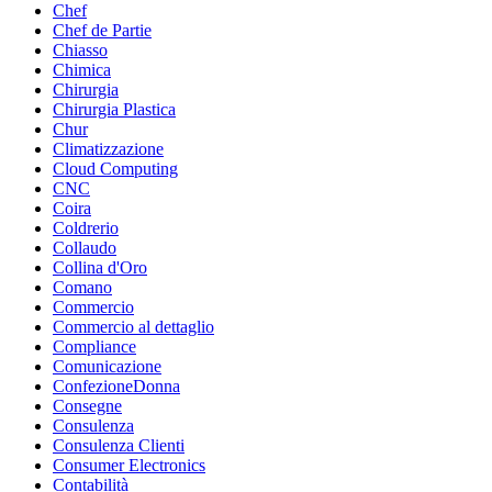
Chef
Chef de Partie
Chiasso
Chimica
Chirurgia
Chirurgia Plastica
Chur
Climatizzazione
Cloud Computing
CNC
Coira
Coldrerio
Collaudo
Collina d'Oro
Comano
Commercio
Commercio al dettaglio
Compliance
Comunicazione
ConfezioneDonna
Consegne
Consulenza
Consulenza Clienti
Consumer Electronics
Contabilità