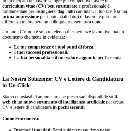
In un mercato del lavoro sempre più competitivo, avere un
curriculum vitae (CV) ben strutturato
e professionale è
fondamentale per distinguersi dagli altri candidati. Il tuo CV è la tua
prima impressione
per i potenziali datori di lavoro, e può fare la
differenza tra ottenere un colloquio o essere trascurato.
Un buon CV non è solo un elenco di esperienze lavorative, ma un
documento che mette in evidenza:
Le tue competenze e i tuoi punti di forza
.
I tuoi successi professionali
.
La tua personalità e il tuo valore aggiunto
per l’azienda.
La Nostra Soluzione: CV e Lettere di Candidatura
in Un Click
Siamo entusiasti di annunciare che presto sarà disponibile su
ti-
web.ch
un
nuovo strumento di intelligenza artificiale
per creare
CV e lettere di candidatura
in pochi secondi
.
Come Funzionerà:
Inserisci i tuoi dati
: Sarai guidato passo dopo passo