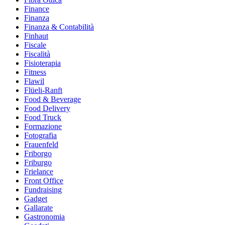
Finance
Finanza
Finanza & Contabilità
Finhaut
Fiscale
Fiscalità
Fisioterapia
Fitness
Flawil
Flüeli-Ranft
Food & Beverage
Food Delivery
Food Truck
Formazione
Fotografia
Frauenfeld
Friborgo
Friburgo
Frielance
Front Office
Fundraising
Gadget
Gallarate
Gastronomia