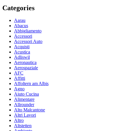
Categories
Aarau
Abacus
Abbigliamento
Accessori
Accessori Auto
Acquisti
Acustica
Adliswil
Aeronautica
Aerospaziale
AFC
Affitti
Affoltern am Albis
Agno
Aiuto Cucina
Alimentare
Allrounder
Alto Malcantone
Altri Lavori
Altro
Altstetten
Ambiente