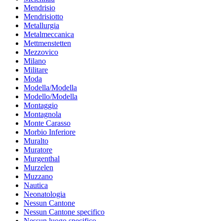
Mendrisio
Mendrisiotto
Metallurgia
Metalmeccanica
Mettmenstetten
Mezzovico
Milano
Militare
Moda
Modella/Modella
Modello/Modella
Montaggio
Montagnola
Monte Carasso
Morbio Inferiore
Muralto
Muratore
Murgenthal
Murzelen
Muzzano
Nautica
Neonatologia
Nessun Cantone
Nessun Cantone specifico
Nessun luogo specifico