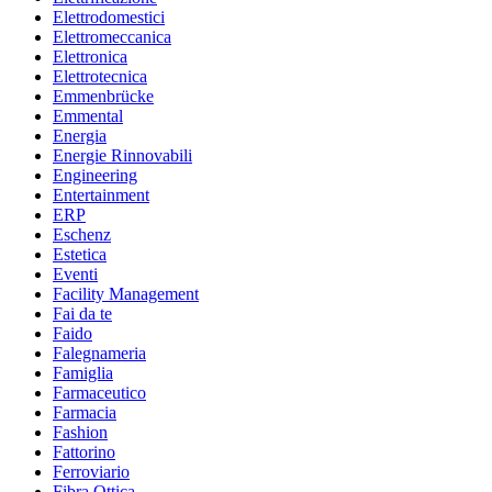
Elettrodomestici
Elettromeccanica
Elettronica
Elettrotecnica
Emmenbrücke
Emmental
Energia
Energie Rinnovabili
Engineering
Entertainment
ERP
Eschenz
Estetica
Eventi
Facility Management
Fai da te
Faido
Falegnameria
Famiglia
Farmaceutico
Farmacia
Fashion
Fattorino
Ferroviario
Fibra Ottica