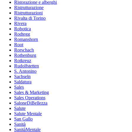
Ristorazione e alberghi
Ristrutturazione
Ristrutturazioni
Rivalta di Torino
Rivera
Robotica
Rodtegg
Romanshorn
Root
Rorschach
Rothenburg
Rotkreuz
Rudolfstetten
S. Antonino
Sachseln
Saldatura
Sales
Sales & Marketing
Sales Operations
SaloneDiBellezza
Salute
Salute Mentale
San Gallo
Sanità
SanitàMentale