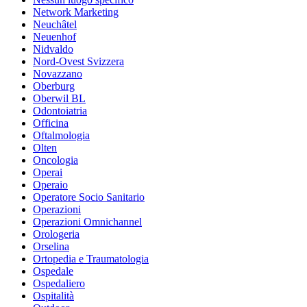
Network Marketing
Neuchâtel
Neuenhof
Nidvaldo
Nord-Ovest Svizzera
Novazzano
Oberburg
Oberwil BL
Odontoiatria
Officina
Oftalmologia
Olten
Oncologia
Operai
Operaio
Operatore Socio Sanitario
Operazioni
Operazioni Omnichannel
Orologeria
Orselina
Ortopedia e Traumatologia
Ospedale
Ospedaliero
Ospitalità