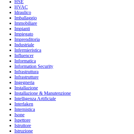
HSE
HVAC
Idraulico
Imballaggio
Immobiliare
Impianti
Impiegato
Imprenditoria
Industriale
Infermieristica
Influencer
Informatica
Information Security
Infrastruttura
Infrastrutture
Ingegneria
Installazione
Installazione & Manutenzione
Intelligenza Artificiale
Interlaken
Internistica
Isone
Ispettore
Istruttore
Istruzione