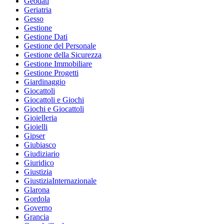
Geodati
Geriatria
Gesso
Gestione
Gestione Dati
Gestione del Personale
Gestione della Sicurezza
Gestione Immobiliare
Gestione Progetti
Giardinaggio
Giocattoli
Giocattoli e Giochi
Giochi e Giocattoli
Gioielleria
Gioielli
Gipser
Giubiasco
Giudiziario
Giuridico
Giustizia
GiustiziaInternazionale
Glarona
Gordola
Governo
Grancia