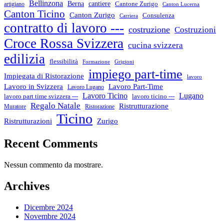
Bellinzona
cantiere
Berna
Cantone Zurigo
artigiano
Canton Lucerna
Canton Ticino
Canton Zurigo
Consulenza
Carriera
contratto di lavoro ---
costruzione
Costruzioni
Croce Rossa Svizzera
cucina svizzera
edilizia
flessibilità
Formazione
Grigioni
impiego part-time
Impiegata di Ristorazione
lavoro
Lavoro in Svizzera
Lavoro Part-Time
Lavoro Lugano
Lugano
Lavoro Ticino
lavoro ticino ---
lavoro part time svizzera ---
Regalo Natale
Ristrutturazione
Muratore
Ristorazione
Ticino
Ristrutturazioni
Zurigo
Recent Comments
Nessun commento da mostrare.
Archives
Dicembre 2024
Novembre 2024