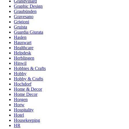
Grandvillard
Graphic Design
Graubünden
Gravesano
Grigioni
Gruista
Guardia Giurata
Haslen
Hauswart
Healthcare
Helpdesk
Herblingen
Hinwil
Hobbies & Crafts
Hobby
Hobby & Crafts
Hochdorf
Home & Decor
Home Decor
Horgen
Horw
Hospitality
Hotel
Housekeeping
HR