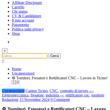
Affiliate Disclosure
Carrello
Chi siamo
CV & Candidature
Il mio account
Pagamento
Politica sulla privacy
Shop
×
×
Home
Uncategorized
⚙️ Tornitori, Fresatori e Rettificatori CNC – Lavoro in Ticino!
🇨🇭
Uncategorized
Canton Ticino
,
CNC
,
contratto di lavoro ---
,
Elettromeccanica
,
fresatore
,
industria ---
,
rettificatore cnc
,
tornitore
Redazione
15 Novembre 2024
0 Commenti
⚙️ Tornitori, Fresatori e Rettificatori CNC – Lavoro