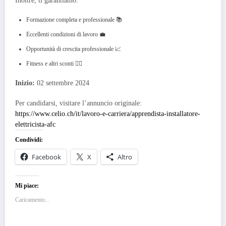
Inoltre, ti garantiamo:
Formazione completa e professionale 📚
Eccellenti condizioni di lavoro 💼
Opportunità di crescita professionale 📈
Fitness e altri sconti 🤸‍♀️
Inizio:
02 settembre 2024
Per candidarsi, visitare l’annuncio originale:
https://www.celio.ch/it/lavoro-e-carriera/apprendista-installatore-
elettricista-afc
Condividi:
Facebook
X
Altro
Mi piace:
Caricamento...