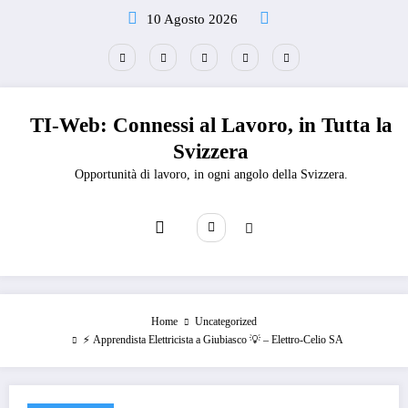
Vai
10 Agosto 2026
al
contenuto
TI-Web: Connessi al Lavoro, in Tutta la
Svizzera
Opportunità di lavoro, in ogni angolo della Svizzera.
Home
Uncategorized
⚡️ Apprendista Elettricista a Giubiasco 💡 – Elettro-Celio SA