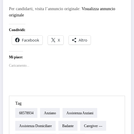
Per candidarti, visita l’annuncio originale:
Visualizza annuncio
originale
Condividi:
Facebook
X
Altro
Mi piace:
Caricamento...
Tag
68578934
Anziano
Assistenza Anziani
Assistenza Domiciliare
Badante
Caregiver ---