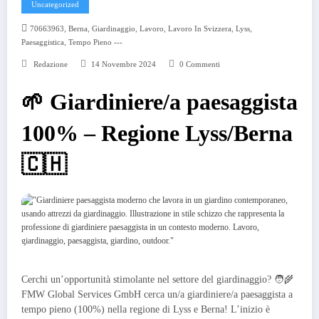
Uncategorized
,
,
,
,
,
,
70663963
Berna
Giardinaggio
Lavoro
Lavoro In Svizzera
Lyss
,
Paesaggistica
Tempo Pieno ---
Redazione
14 Novembre 2024
0 Commenti
🌱 Giardiniere/a paesaggista
100% – Regione Lyss/Berna
🇨🇭
Cerchi un’opportunità stimolante nel settore del giardinaggio? 🧑‍🌾
FMW Global Services GmbH cerca un/a giardiniere/a paesaggista a
tempo pieno (100%) nella regione di Lyss e Berna! L’inizio è