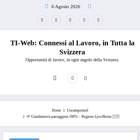
Vai
6 Agosto 2026
al
contenuto
TI-Web: Connessi al Lavoro, in Tutta la
Svizzera
Opportunità di lavoro, in ogni angolo della Svizzera.
Home
Uncategorized
🌱 Giardiniere/a paesaggista 100% – Regione Lyss/Berna 🇨🇭