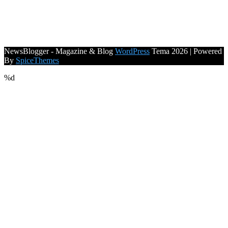
NewsBlogger - Magazine & Blog
WordPress
Tema 2026 | Powered
By
SpiceThemes
%d