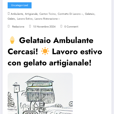
Uncategorized
,
,
,
,
,
Ambulante
Artigianale
Canton Ticino
Contratto Di Lavoro ---
Gelataio
,
,
Gelato
Lavoro Estivo
Lavoro Ristorazione ---
Redazione
15 Novembre 2024
0 Commenti
Gelataio Ambulante
Cercasi!
Lavoro estivo
con gelato artigianale!