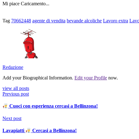
Mi piace
Caricamento...
Tag
70662448
agente di vendita
bevande alcoliche
Lavoro extra
Lavo
Redazione
Add your Biographical Information.
Edit your Profile
now.
view all posts
Previous post
Cuoci con esperienza cercasi a Bellinzona!
Next post
Lavapiatti
Cercasi a Bellinzona!