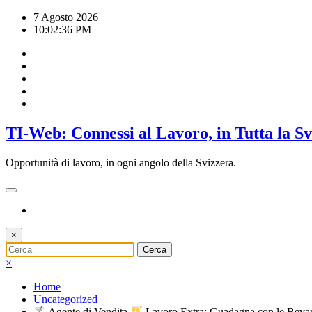
Vai
7 Agosto 2026
al
10:02:36 PM
contenuto
TI-Web: Connessi al Lavoro, in Tutta la S
Opportunità di lavoro, in ogni angolo della Svizzera.
×
×
Home
Uncategorized
Agente di Vendita
Lavoro Extra: Guadagna con le Beva