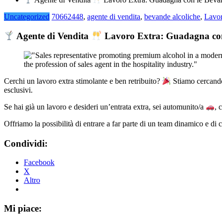
Uncategorized
70662448
,
agente di vendita
,
bevande alcoliche
,
Lavor
Agente di Vendita
Lavoro Extra: Guadagna con
Cerchi un lavoro extra stimolante e ben retribuito?
Stiamo cercando 
esclusivi.
Se hai già un lavoro e desideri un’entrata extra, sei automunito/a
, 
Offriamo la possibilità di entrare a far parte di un team dinamico e di
Condividi:
Facebook
X
Altro
Mi piace: