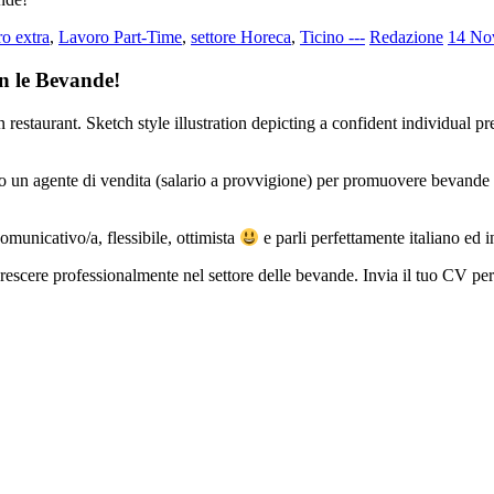
o extra
,
Lavoro Part-Time
,
settore Horeca
,
Ticino ---
Redazione
14 No
 le Bevande!
un agente di vendita (salario a provvigione) per promuovere bevande alco
comunicativo/a, flessibile, ottimista
e parli perfettamente italiano ed i
 crescere professionalmente nel settore delle bevande. Invia il tuo CV pe