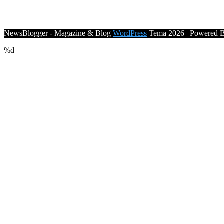
NewsBlogger - Magazine & Blog
WordPress
Tema 2026 | Powered 
%d