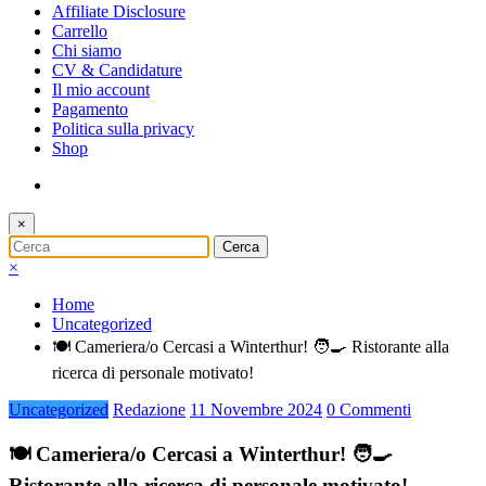
Affiliate Disclosure
Carrello
Chi siamo
CV & Candidature
Il mio account
Pagamento
Politica sulla privacy
Shop
×
×
Home
Uncategorized
🍽️ Cameriera/o Cercasi a Winterthur! 🧑‍🍳 Ristorante alla
ricerca di personale motivato!
Uncategorized
Redazione
11 Novembre 2024
0 Commenti
🍽️ Cameriera/o Cercasi a Winterthur! 🧑‍🍳
Ristorante alla ricerca di personale motivato!