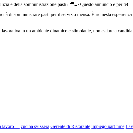
pulizia e della somministrazione pasti? 🧑‍🍳 Questo annuncio è per te!
cità di somministrare pasti per il servizio mensa. È richiesta esperienz
à lavorativa in un ambiente dinamico e stimolante, non esitare a candidart
i lavoro ---
cucina svizzera
Gerente di Ristorante
impiego part-time
Lav