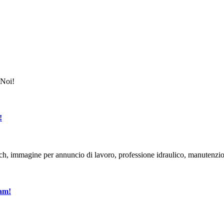
!
eam!