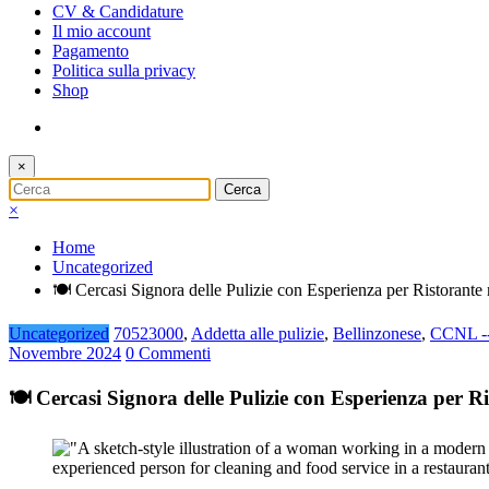
CV & Candidature
Il mio account
Pagamento
Politica sulla privacy
Shop
×
×
Home
Uncategorized
🍽️ Cercasi Signora delle Pulizie con Esperienza per Ristorante
Uncategorized
70523000
,
Addetta alle pulizie
,
Bellinzonese
,
CCNL -
Novembre 2024
0 Commenti
🍽️ Cercasi Signora delle Pulizie con Esperienza per Ri