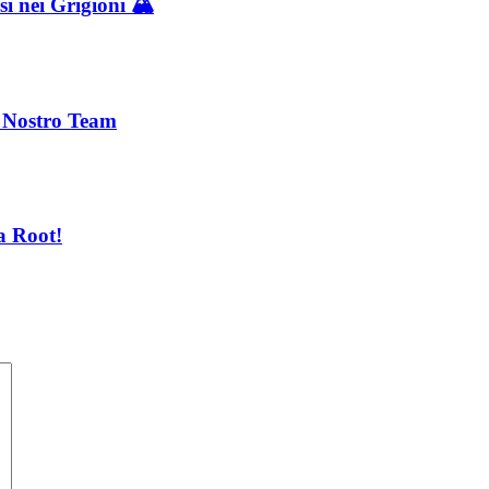
i nei Grigioni 🏔️
l Nostro Team
a Root!