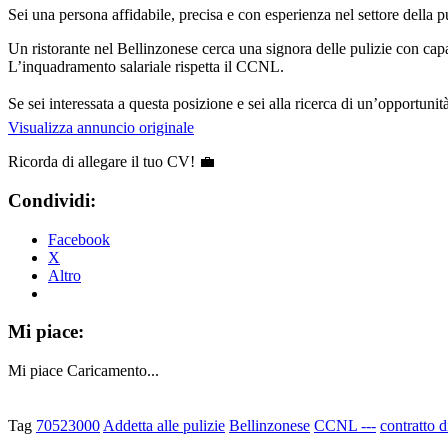
Sei una persona affidabile, precisa e con esperienza nel settore della 
Un ristorante nel Bellinzonese cerca una signora delle pulizie con capa
L’inquadramento salariale rispetta il CCNL.
Se sei interessata a questa posizione e sei alla ricerca di un’opportunit
Visualizza annuncio originale
Ricorda di allegare il tuo CV! 💼
Condividi:
Facebook
X
Altro
Mi piace:
Mi piace
Caricamento...
Tag
70523000
Addetta alle pulizie
Bellinzonese
CCNL ---
contratto d