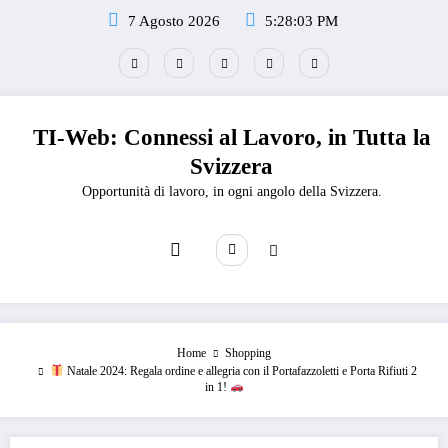
Vai
7 Agosto 2026
5:28:04 PM
al
contenuto
TI-Web: Connessi al Lavoro, in Tutta la
Svizzera
Opportunità di lavoro, in ogni angolo della Svizzera.
Home
Shopping
Natale 2024: Regala ordine e allegria con il Portafazzoletti e Porta Rifiuti 2
in 1!