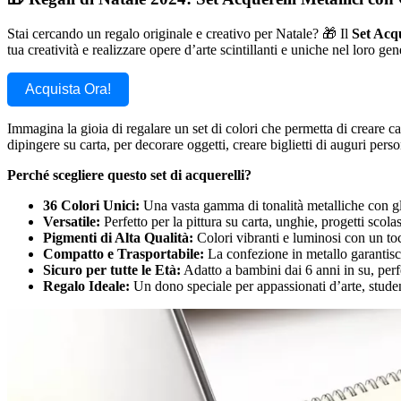
Stai cercando un regalo originale e creativo per Natale? 🎁 Il
Set Acqu
tua creatività e realizzare opere d’arte scintillanti e uniche nel loro gen
Acquista Ora!
Immagina la gioia di regalare un set di colori che permetta di creare capo
dipingere su carta, per decorare oggetti, creare biglietti di auguri person
Perché scegliere questo set di acquerelli?
36 Colori Unici:
Una vasta gamma di tonalità metalliche con glitt
Versatile:
Perfetto per la pittura su carta, unghie, progetti scolast
Pigmenti di Alta Qualità:
Colori vibranti e luminosi con un toc
Compatto e Trasportabile:
La confezione in metallo garantisce 
Sicuro per tutte le Età:
Adatto a bambini dai 6 anni in su, perfet
Regalo Ideale:
Un dono speciale per appassionati d’arte, studen