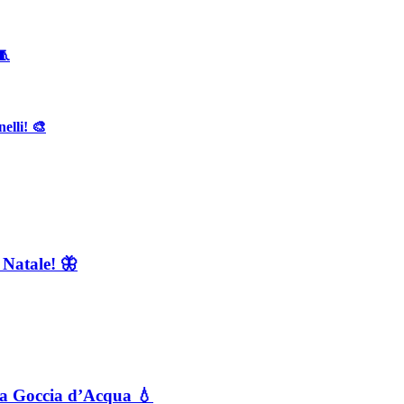
🧵
elli! 🎨
 Natale! 🦋
a a Goccia d’Acqua 💧