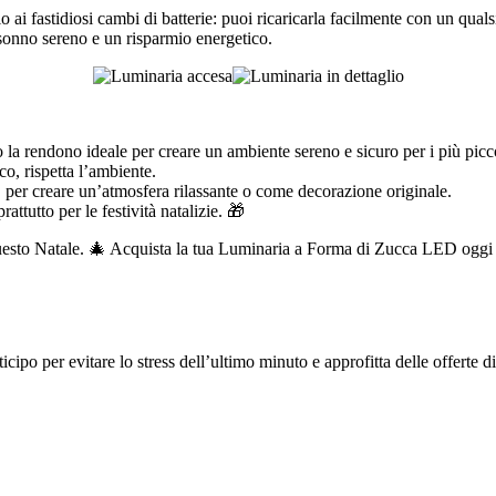
o ai fastidiosi cambi di batterie: puoi ricaricarla facilmente con un qual
onno sereno e un risparmio energetico.
o la rendono ideale per creare un ambiente sereno e sicuro per i più picco
o, rispetta l’ambiente.
i, per creare un’atmosfera rilassante o come decorazione originale.
attutto per le festività natalizie. 🎁
questo Natale. 🎄 Acquista la tua Luminaria a Forma di Zucca LED oggi 
icipo per evitare lo stress dell’ultimo minuto e approfitta delle offerte d