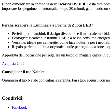
E non dimenticare la comodità della
ricarica USB
! 🔋 Basta dire addi
impostare lo spegnimento automatico dopo 30 minuti, garantendo un s
Perché scegliere la Luminaria a Forma di Zucca LED?
Perfetta per i bambini: il design divertente e il materiale morbid
Ecologica: ricaricabile tramite USB e a basso consumo energetic
Versatile: ideale per camerette, come luce notturna per i neonat
Regalo perfetto: un’idea originale e utile per ogni occasione, sopr
Approfitta dell’occasione per regalare un tocco di magia e calore in 
Acquista Ora!
Consigli per il tuo Natale:
Organizza il tuo Natale con calma e serenità. Fai i tuoi acquisti con ant
Condividi:
Facebook