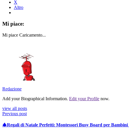
X
Altro
Mi piace:
Mi piace
Caricamento...
Redazione
Add your Biographical Information.
Edit your Profile
now.
view all posts
Previous post
🎄Regali di Natale Perfetti: Montessori Busy Board per Bambini