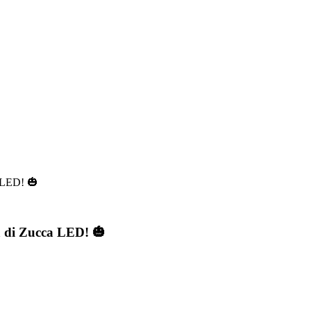
a LED! 🎃
a di Zucca LED! 🎃