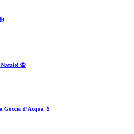
😻!
 Natale! 🦋
a a Goccia d’Acqua 💧