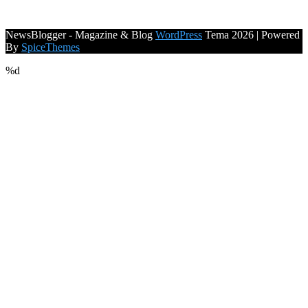
NewsBlogger - Magazine & Blog
WordPress
Tema 2026 | Powered
By
SpiceThemes
%d