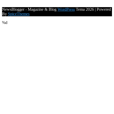
NewsBlogger - Magazine & Blog
WordPress
Tema 2026 | Powered
By
SpiceThemes
%d