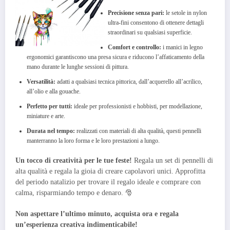
Precisione senza pari:
le setole in nylon
ultra-fini consentono di ottenere dettagli
straordinari su qualsiasi superficie.
Comfort e controllo:
i manici in legno
ergonomici garantiscono una presa sicura e riducono l’affaticamento della
mano durante le lunghe sessioni di pittura.
Versatilità:
adatti a qualsiasi tecnica pittorica, dall’acquerello all’acrilico,
all’olio e alla gouache.
Perfetto per tutti:
ideale per professionisti e hobbisti, per modellazione,
miniature e arte.
Durata nel tempo:
realizzati con materiali di alta qualità, questi pennelli
manterranno la loro forma e le loro prestazioni a lungo.
Un tocco di creatività per le tue feste!
Regala un set di pennelli di
alta qualità e regala la gioia di creare capolavori unici. Approfitta
del periodo natalizio per trovare il regalo ideale e comprare con
calma, risparmiando tempo e denaro. 🎅
Non aspettare l’ultimo minuto, acquista ora e regala
un’esperienza creativa indimenticabile!