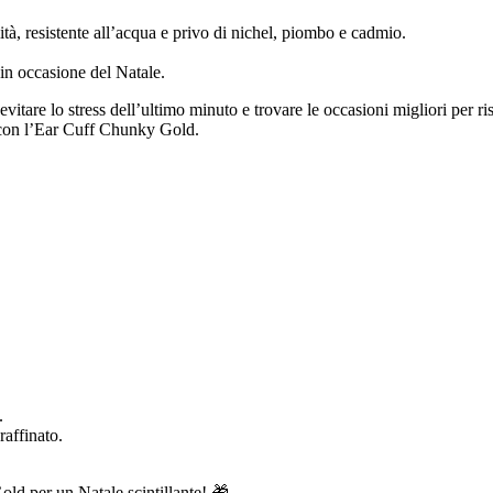
lità, resistente all’acqua e privo di nichel, piombo e cadmio.
in occasione del Natale.
vitare lo stress dell’ultimo minuto e trovare le occasioni migliori per r
a con l’Ear Cuff Chunky Gold.
.
raffinato.
ld per un Natale scintillante! 🎁