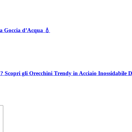
a a Goccia d’Acqua 💧
i? Scopri gli Orecchini Trendy in Acciaio Inossidabile 