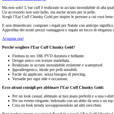
Ma non solo! L’ear cuff è realizzato in acciaio inossidabile di alta qua
Un accessorio non solo bello, ma anche sicuro per la pelle.
Scegli l’Ear Cuff Chunky Gold per stupire le persone a cui vuoi bene 
E non dimenticare: comprare i regali per Natale con anticipo significa e
Approfitta dei nostri prezzi vantaggiosi e regala un tocco di eleganz
Acquista ora!
Perché scegliere l’Ear Cuff Chunky Gold?
Finitura in oro 18K PVD duratura e brillante.
Design unico con texture martellata.
Realizzato in acciaio inossidabile resistente e waterproof.
Ippoallergenico, ideale per pelli sensibili.
Facile da applicare, senza bisogno di piercing.
Versatile per ogni stile e occasione.
Ecco alcuni consigli per abbinare l’Ear Cuff Chunky Gold:
Per un look casual, abbinalo ai tuoi jeans preferiti e a una t-shirt
Per un evento elegante, indossalo con un abito da sera o un top 
Crea un look trendy sovrapponendolo ad altri orecchini.
Non perdere questa occasione! Regalati o regala l’Ear Cuff Chunky Go