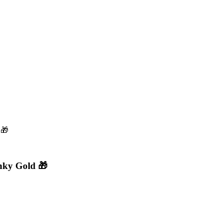
 🎁
nky Gold 🎁