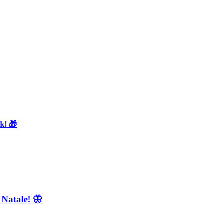
k! 🎁
 Natale! 🦋