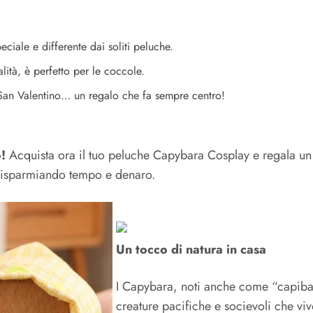
ciale e differente dai soliti peluche.
lità, è perfetto per le coccole.
San Valentino… un regalo che fa sempre centro!
!
Acquista ora il tuo peluche Capybara Cosplay e regala un s
à e risparmiando tempo e denaro.
Un tocco di natura in casa
I Capybara, noti anche come “capibar
creature pacifiche e socievoli che vi