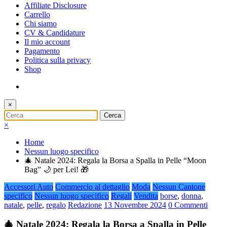
Affiliate Disclosure
Carrello
Chi siamo
CV & Candidature
Il mio account
Pagamento
Politica sulla privacy
Shop
×
×
Home
Nessun luogo specifico
🎄 Natale 2024: Regala la Borsa a Spalla in Pelle “Moon
Bag” 🌙 per Lei! 🎁
Accessori Auto
Commercio al dettaglio
Moda
Nessun Cantone
specifico
Nessun luogo specifico
Regali
Vendita
borse
,
donna
,
natale
,
pelle
,
regalo
Redazione
13 Novembre 2024
0 Commenti
🎄 Natale 2024: Regala la Borsa a Spalla in Pelle