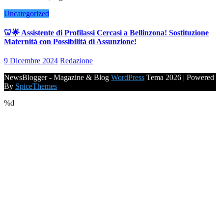
Uncategorized
🦷🌟 Assistente di Profilassi Cercasi a Bellinzona! Sostituzione
Maternità con Possibilità di Assunzione!
9 Dicembre 2024
Redazione
NewsBlogger - Magazine & Blog
WordPress
Tema 2026 | Powered
By
SpiceThemes
%d