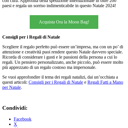
con cura. Approfitta della spedizione internazionale in oltre 200
paesi e regala un sorriso indimenticabile in questo Natale 2024!
Acquista Ora la Moon Bag!
Consigli per i Regali di Natale
Scegliere il regalo perfetto può essere un’impresa, ma con un po’ di
attenzione e creatività puoi rendere questo Natale davvero speciale.
Ricorda di considerare i gusti e le passioni della persona a cui lo
regali. Un pensiero personalizzato, anche piccolo, può essere molto
più apprezzato di un regalo costoso ma impersonale.
Se vuoi approfondire il tema dei regali natalizi, dai un’occhiata a
questi articoli:
Consigli per i Regali di Natale
e
Regali Fatti a Mano
per Natale
.
Condividi:
Facebook
X