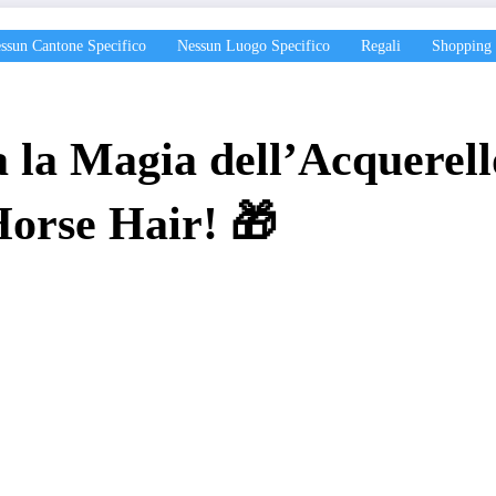
ssun Cantone Specifico
Nessun Luogo Specifico
Regali
Shopping
 la Magia dell’Acquerello
orse Hair! 🎁