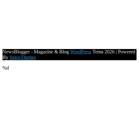
NewsBlogger - Magazine & Blog
WordPress
Tema 2026 | Powered
By
SpiceThemes
%d