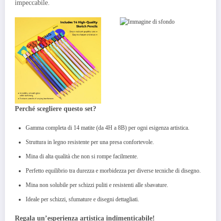
impeccabile.
Perché scegliere questo set?
Gamma completa di 14 matite (da 4H a 8B) per ogni esigenza artistica.
Struttura in legno resistente per una presa confortevole.
Mina di alta qualità che non si rompe facilmente.
Perfetto equilibrio tra durezza e morbidezza per diverse tecniche di disegno.
Mina non solubile per schizzi puliti e resistenti alle sbavature.
Ideale per schizzi, sfumature e disegni dettagliati.
Regala un’esperienza artistica indimenticabile!