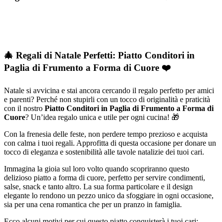
🎄 Regali di Natale Perfetti: Piatto Conditori in
Paglia di Frumento a Forma di Cuore ❤️
Natale si avvicina e stai ancora cercando il regalo perfetto per amici
e parenti? Perché non stupirli con un tocco di originalità e praticità
con il nostro
Piatto Conditori in Paglia di Frumento a Forma di
Cuore
? Un’idea regalo unica e utile per ogni cucina! 🎁
Con la frenesia delle feste, non perdere tempo prezioso e acquista
con calma i tuoi regali. Approfitta di questa occasione per donare un
tocco di eleganza e sostenibilità alle tavole natalizie dei tuoi cari.
Immagina la gioia sul loro volto quando scopriranno questo
delizioso piatto a forma di cuore, perfetto per servire condimenti,
salse, snack e tanto altro. La sua forma particolare e il design
elegante lo rendono un pezzo unico da sfoggiare in ogni occasione,
sia per una cena romantica che per un pranzo in famiglia.
Ecco alcuni motivi per cui questo piatto conquisterà i tuoi cari: