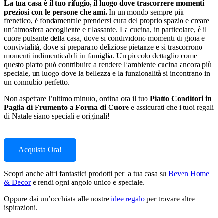
La tua casa è il tuo rifugio, il luogo dove trascorrere momenti
preziosi con le persone che ami.
In un mondo sempre più
frenetico, è fondamentale prendersi cura del proprio spazio e creare
un’atmosfera accogliente e rilassante. La cucina, in particolare, è il
cuore pulsante della casa, dove si condividono momenti di gioia e
convivialità, dove si preparano deliziose pietanze e si trascorrono
momenti indimenticabili in famiglia. Un piccolo dettaglio come
questo piatto può contribuire a rendere l’ambiente cucina ancora più
speciale, un luogo dove la bellezza e la funzionalità si incontrano in
un connubio perfetto.
Non aspettare l’ultimo minuto, ordina ora il tuo
Piatto Conditori in
Paglia di Frumento a Forma di Cuore
e assicurati che i tuoi regali
di Natale siano speciali e originali!
Acquista Ora!
Scopri anche altri fantastici prodotti per la tua casa su
Beven Home
& Decor
e rendi ogni angolo unico e speciale.
Oppure dai un’occhiata alle nostre
idee regalo
per trovare altre
ispirazioni.