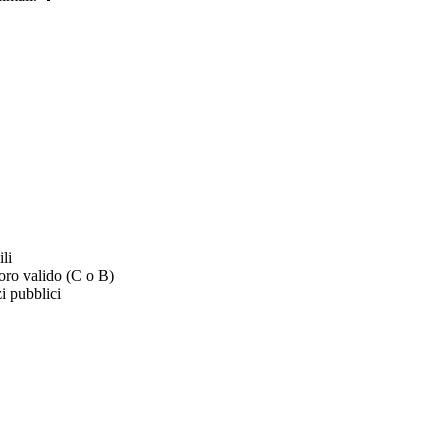
li
oro valido (C o B)
i pubblici