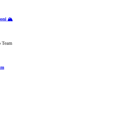
oni 🏔️
eam