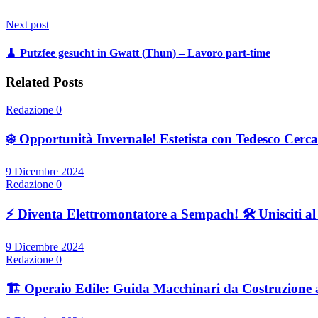
Next post
🧹 Putzfee gesucht in Gwatt (Thun) – Lavoro part-time
Related Posts
Redazione
0
❄️ Opportunità Invernale! Estetista con Tedesco Cercas
9 Dicembre 2024
Redazione
0
⚡ Diventa Elettromontatore a Sempach! 🛠️ Unisciti a
9 Dicembre 2024
Redazione
0
🏗️ Operaio Edile: Guida Macchinari da Costruzione 