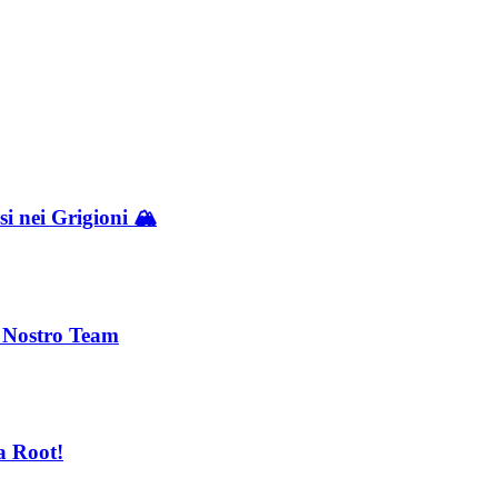
i nei Grigioni 🏔️
l Nostro Team
a Root!