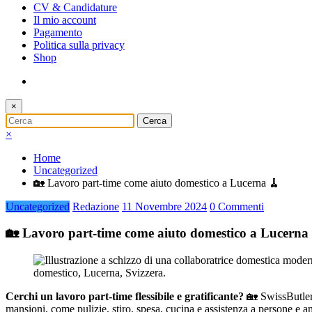
CV & Candidature
Il mio account
Pagamento
Politica sulla privacy
Shop
×
×
Home
Uncategorized
🏡 Lavoro part-time come aiuto domestico a Lucerna 🧹
Uncategorized
Redazione
11 Novembre 2024
0 Commenti
🏡 Lavoro part-time come aiuto domestico a Lucerna
Cerchi un lavoro part-time flessibile e gratificante?
🏡 SwissButler,
mansioni, come pulizie, stiro, spesa, cucina e assistenza a persone e a