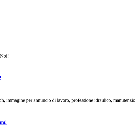
!
eam!