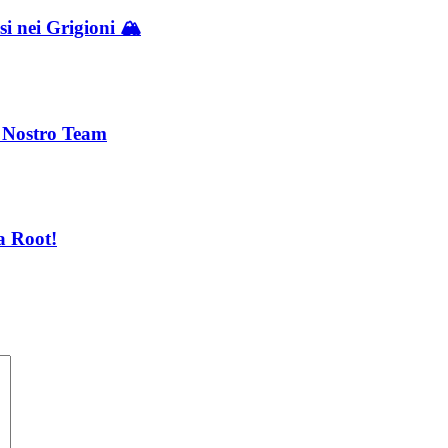
i nei Grigioni 🏔️
l Nostro Team
a Root!