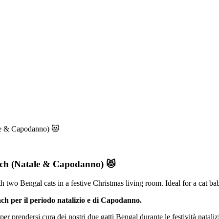
ale & Capodanno) 😻
bach (Natale & Capodanno) 😻
ch per il periodo natalizio e di Capodanno.
er prendersi cura dei nostri due gatti Bengal durante le festività natali