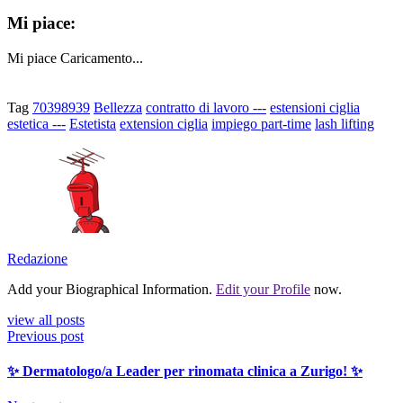
Mi piace:
Mi piace
Caricamento...
Tag
70398939
Bellezza
contratto di lavoro ---
estensioni ciglia
estetica ---
Estetista
extension ciglia
impiego part-time
lash lifting
Redazione
Add your Biographical Information.
Edit your Profile
now.
view all posts
Previous post
✨ Dermatologo/a Leader per rinomata clinica a Zurigo! ✨