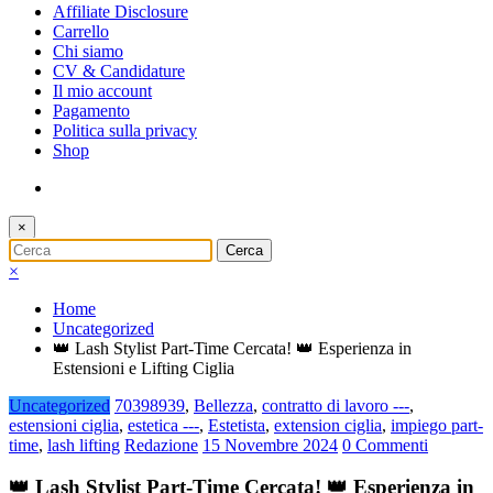
Affiliate Disclosure
Carrello
Chi siamo
CV & Candidature
Il mio account
Pagamento
Politica sulla privacy
Shop
×
×
Home
Uncategorized
👑 Lash Stylist Part-Time Cercata! 👑 Esperienza in
Estensioni e Lifting Ciglia
Uncategorized
70398939
,
Bellezza
,
contratto di lavoro ---
,
estensioni ciglia
,
estetica ---
,
Estetista
,
extension ciglia
,
impiego part-
time
,
lash lifting
Redazione
15 Novembre 2024
0 Commenti
👑 Lash Stylist Part-Time Cercata! 👑 Esperienza in