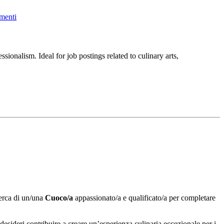
menti
cerca di un/una
Cuoco/a
appassionato/a e qualificato/a per completare
desideri contribuire a creare un’esperienza culinaria eccezionale per i