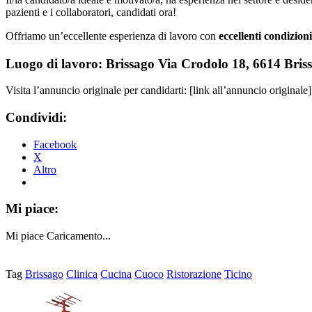
pazienti e i collaboratori, candidati ora!
Offriamo un’eccellente esperienza di lavoro con
eccellenti condizion
Luogo di lavoro: Brissago Via Crodolo 18, 6614 Bri
Visita l’annuncio originale per candidarti: [link all’annuncio originale]
Condividi:
Facebook
X
Altro
Mi piace:
Mi piace
Caricamento...
Tag
Brissago
Clinica
Cucina
Cuoco
Ristorazione
Ticino