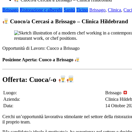
Brissago
Ristorazione e alberghi
Sanità
Ticino
Brissago
,
Clinica
,
Cuc
Cuoco/a Cercasi a Brissago – Clinica Hildebrand
Opportunità di Lavoro: Cuoco a Brissago
Posizione Aperta: Cuoco a Brissago
Offerta: Cuoca/-o
Luogo:
Brissago
Azienda:
Clinica Hilde
Data:
14 Ottobre 20
Cerchi un’opportunità lavorativa stimolante nel settore della ristorazi
il proprio team.
Il/la candidato/a ideale è motivato/a, ha esperienza nel settore e desi