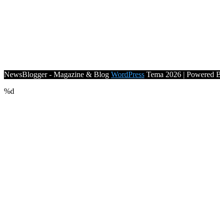
NewsBlogger - Magazine & Blog
WordPress
Tema 2026 | Powered 
%d