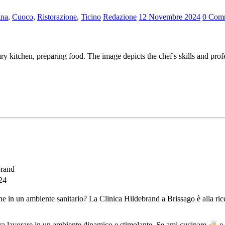
ina
,
Cuoco
,
Ristorazione
,
Ticino
Redazione
12 Novembre 2024
0 Com
brand
24
one in un ambiente sanitario? La Clinica Hildebrand a Brissago è alla ri
dera lavorare in un ambiente dinamico e stimolante. Se ami cucinare
e 