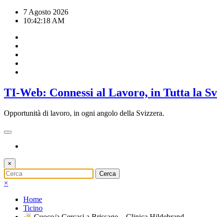
Vai
7 Agosto 2026
al
10:42:19 AM
contenuto
TI-Web: Connessi al Lavoro, in Tutta la S
Opportunità di lavoro, in ogni angolo della Svizzera.
×
×
Home
Ticino
Cuoco/a Cercasi a Brissago – Clinica Hildebrand