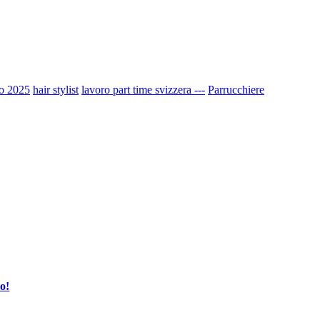
o 2025
hair stylist
lavoro part time svizzera ---
Parrucchiere
o!