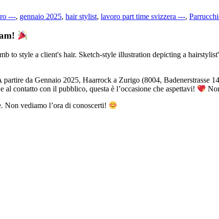
ro ---
,
gennaio 2025
,
hair stylist
,
lavoro part time svizzera ---
,
Parrucchi
Team!
 partire da Gennaio 2025, Haarrock a Zurigo (8004, Badenerstrasse 144) 
e al contatto con il pubblico, questa è l’occasione che aspettavi!
Non 
ale. Non vediamo l’ora di conoscerti!