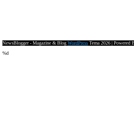
NewsBlogger - Magazine & Blog
WordPress
Tema 2026 | Powered 
%d