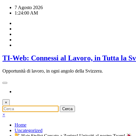
Vai
7 Agosto 2026
al
1:24:01 AM
contenuto
TI-Web: Connessi al Lavoro, in Tutta la S
Opportunità di lavoro, in ogni angolo della Svizzera.
×
×
Home
Uncategorized
Hair Stylist Cercato a Zurigo! Unisciti al nostro Team!