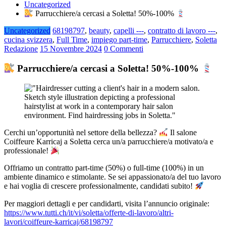
Uncategorized
Parrucchiere/a cercasi a Soletta! 50%-100%
Uncategorized
68198797
,
beauty
,
capelli ---
,
contratto di lavoro ---
,
cucina svizzera
,
Full Time
,
impiego part-time
,
Parrucchiere
,
Soletta
Redazione
15 Novembre 2024
0 Commenti
Parrucchiere/a cercasi a Soletta! 50%-100%
Cerchi un’opportunità nel settore della bellezza?
Il salone
Coiffeure Karricaj a Soletta cerca un/a parrucchiere/a motivato/a e
professionale!
Offriamo un contratto part-time (50%) o full-time (100%) in un
ambiente dinamico e stimolante. Se sei appassionato/a del tuo lavoro
e hai voglia di crescere professionalmente, candidati subito!
Per maggiori dettagli e per candidarti, visita l’annuncio originale:
https://www.tutti.ch/it/vi/soletta/offerte-di-lavoro/altri-
lavori/coiffeure-karricaj/68198797