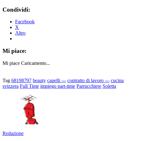
Condividi:
Facebook
X
Altro
Mi piace:
Mi piace
Caricamento...
Tag
68198797
beauty
capelli ---
contratto di lavoro ---
cucina
svizzera
Full Time
impiego part-time
Parrucchiere
Soletta
Redazione