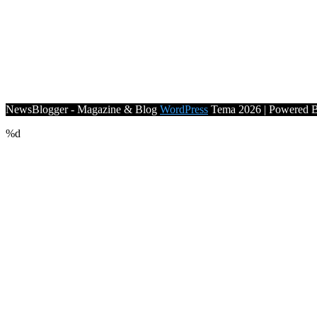
NewsBlogger - Magazine & Blog
WordPress
Tema 2026 | Powered 
%d