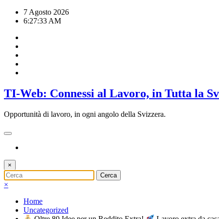
Vai
7 Agosto 2026
al
6:27:34 AM
contenuto
TI-Web: Connessi al Lavoro, in Tutta la S
Opportunità di lavoro, in ogni angolo della Svizzera.
×
×
Home
Uncategorized
Oltre 80 Idee per un Reddito Extra!
Lavoro extra da ca