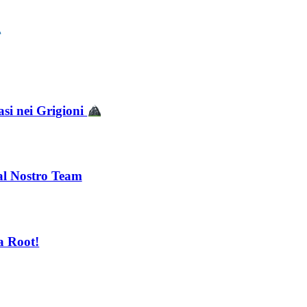
asi nei Grigioni
 al Nostro Team
a Root!