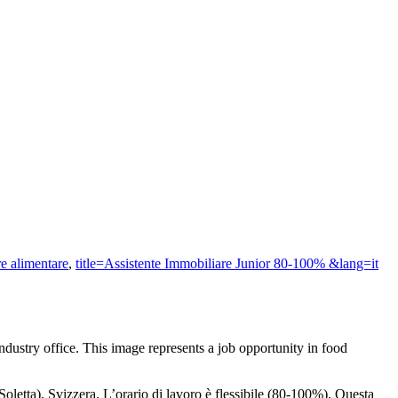
re alimentare
,
title=Assistente Immobiliare Junior 80-100% &lang=it
oletta), Svizzera. L’orario di lavoro è flessibile (80-100%). Questa