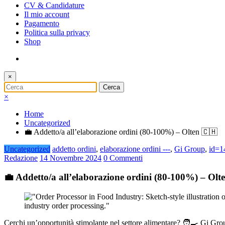
CV & Candidature
Il mio account
Pagamento
Politica sulla privacy
Shop
×
×
Home
Uncategorized
💼 Addetto/a all’elaborazione ordini (80-100%) – Olten 🇨🇭
Uncategorized
addetto ordini
,
elaborazione ordini ---
,
Gi Group
,
id=1
Redazione
14 Novembre 2024
0 Commenti
💼 Addetto/a all’elaborazione ordini (80-100%) – Olt
Cerchi un’opportunità stimolante nel settore alimentare? 🧑‍🍳 Gi Grou