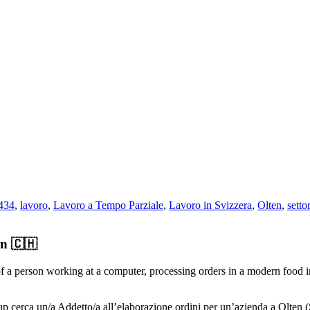
434
,
lavoro
,
Lavoro a Tempo Parziale
,
Lavoro in Svizzera
,
Olten
,
setto
en 🇨🇭
p cerca un/a Addetto/a all’elaborazione ordini per un’azienda a Olten (S