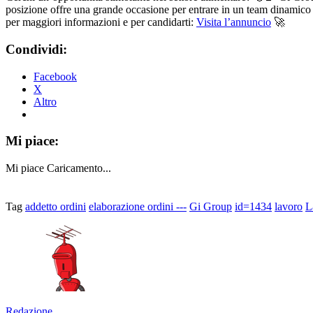
posizione offre una grande occasione per entrare in un team dinamico e
per maggiori informazioni e per candidarti:
Visita l’annuncio
🚀
Condividi:
Facebook
X
Altro
Mi piace:
Mi piace
Caricamento...
Tag
addetto ordini
elaborazione ordini ---
Gi Group
id=1434
lavoro
L
Redazione