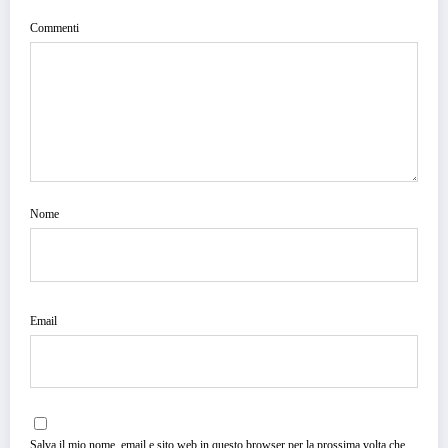
Commenti
Nome
Email
Salva il mio nome, email e sito web in questo browser per la prossima volta che