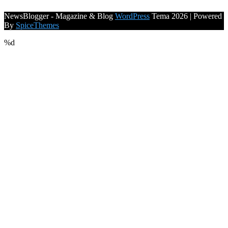
NewsBlogger - Magazine & Blog
WordPress
Tema 2026 | Powered
By
SpiceThemes
%d