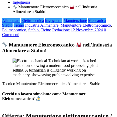
Ingegneria
Manutentore Elettromeccanico
nell’Industria
Alimentare a Stabio!
Alimentare
Elettrotecnica
Ingegneria
Manutenzione
Meccanica
Stabio
Ticino
Industria Alimentare
,
Manutentore Elettromeccanico
,
Polimeccanico
,
Stabio
,
Ticino
Redazione
12 Novembre 2024
0
Commenti
Manutentore Elettromeccanico
nell’Industria
Alimentare a Stabio!
Tecnico Manutentore Elettromeccanico Alimentare – Stabio
Cerchi un lavoro stimolante come Manutentore
Elettromeccanico?
Offerta: Manutentore elettromeccanico /