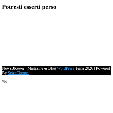
Potresti esserti perso
NewsBlogger - Magazine & Blog
WordPress
Tema 2026 | Powered
By
SpiceThemes
%d