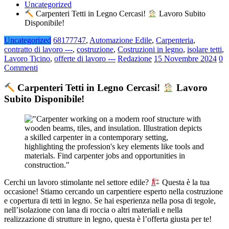
Uncategorized
Carpenteri Tetti in Legno Cercasi!
Lavoro Subito
Disponibile!
Uncategorized
68177747
,
Automazione Edile
,
Carpenteria
,
contratto di lavoro ---
,
costruzione
,
Costruzioni in legno
,
isolare tetti
,
Lavoro Ticino
,
offerte di lavoro ---
Redazione
15 Novembre 2024
0
Commenti
Carpenteri Tetti in Legno Cercasi!
Lavoro
Subito Disponibile!
Cerchi un lavoro stimolante nel settore edile?
Questa è la tua
occasione! Stiamo cercando un carpentiere esperto nella costruzione
e copertura di tetti in legno. Se hai esperienza nella posa di tegole,
nell’isolazione con lana di roccia o altri materiali e nella
realizzazione di strutture in legno, questa è l’offerta giusta per te!