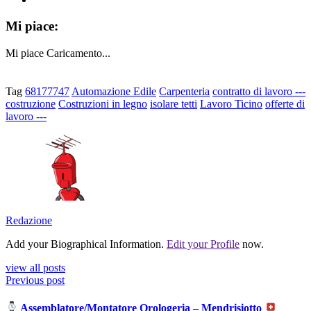
Mi piace:
Mi piace
Caricamento...
Tag
68177747
Automazione Edile
Carpenteria
contratto di lavoro ---
costruzione
Costruzioni in legno
isolare tetti
Lavoro Ticino
offerte di
lavoro ---
Redazione
Add your Biographical Information.
Edit your Profile
now.
view all posts
Previous post
Assemblatore/Montatore Orologeria – Mendrisiotto