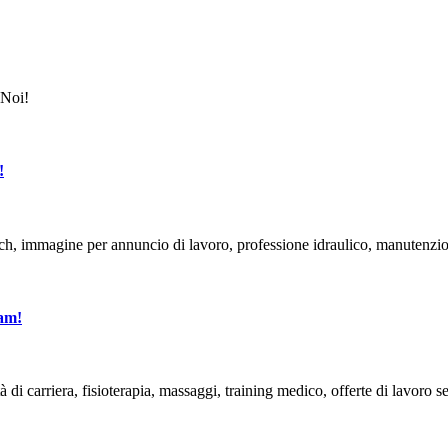
!
eam!