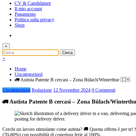
CV & Candidature
Il mio account
Pagamento
Politica sulla privacy
Shop
×
×
Home
Uncategorized
🚛 Autista Patente B cercasi – Zona Bülach/Winterthur 🇨🇭
Uncategorized
Redazione
12 Novembre 2024
0 Commenti
🚛 Autista Patente B cercasi – Zona Bülach/Winterth
Cerchi un lavoro stimolante come autista? 🚚 Questa offerta è per te! 
(70-80%) con possibilità di copertura ferie al 100%.