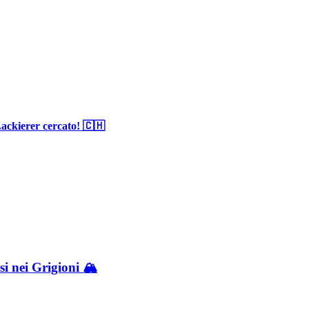
ackierer cercato! 🇨🇭
i nei Grigioni 🏔️