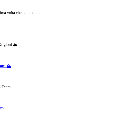
ssima volta che commento.
oni 🏔️
eam