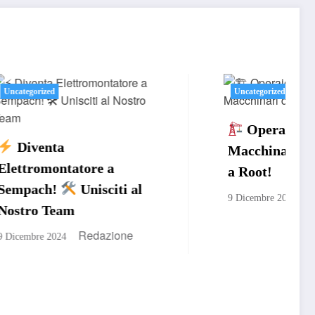
Uncategorized
Operaio Edile: Guida
Macchinari da Costruzione
a Root!
 al
Redazione
9 Dicembre 2024
e