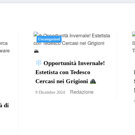
ized
Uncategorized
rtunità Invernale!
Diventa
ta con Tedesco
Elettromontatore a
 nei Grigioni
Sempach!
Unisciti
Nostro Team
Redazione
e 2024
Redazion
9 Dicembre 2024