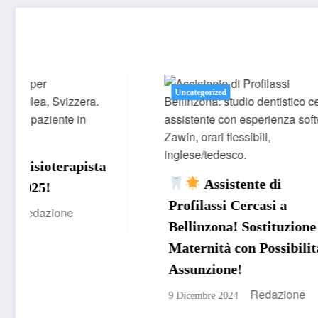
Potresti esserti perso
Uncategorized
Uncategor
Oppo
Estetis
Assistente di
Cercasi
Profilassi Cercasi a
9 Dicembr
Bellinzona! Sostituzione
Maternità con Possibilità di
Assunzione!
Redazione
9 Dicembre 2024