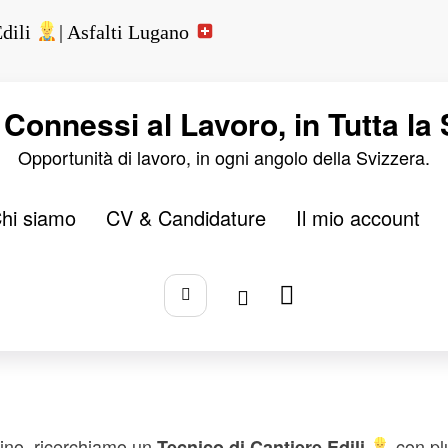
Edili
| Asfalti Lugano
Connessi al Lavoro, in Tutta la
Opportunità di lavoro, in ogni angolo della Svizzera.
0 Commenti
hi siamo
CV & Candidature
Il mio account
re Edili
| Asfalti Lu
icino, ricerchiamo un
con plu
Tecnico di Cantiere Edili