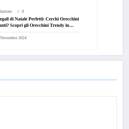
dazione
0
egali di Natale Perfetti: Cerchi Orecchini
anti? Scopri gli Orecchini Trendy in
aio Inossidabile Dorato! 🎁
 Novembre 2024