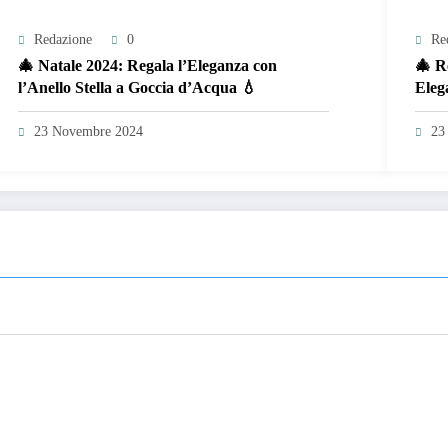
Redazione
0
Re
🎄 Natale 2024: Regala l’Eleganza con
🎄 R
l’Anello Stella a Goccia d’Acqua 💧
Eleg
Acci
23 Novembre 2024
23